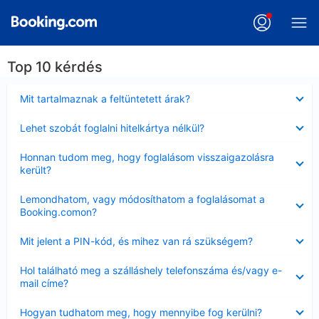
Top 10 kérdés
Bezárta
Mit tartalmaznak a feltüntetett árak?
Bezárta
Lehet szobát foglalni hitelkártya nélkül?
Bezárta
Honnan tudom meg, hogy foglalásom visszaigazolásra
került?
Bezárta
Lemondhatom, vagy módosíthatom a foglalásomat a
Booking.comon?
Bezárta
Mit jelent a PIN-kód, és mihez van rá szükségem?
Bezárta
Hol található meg a szálláshely telefonszáma és/vagy e-
mail címe?
Bezárta
Hogyan tudhatom meg, hogy mennyibe fog kerülni?