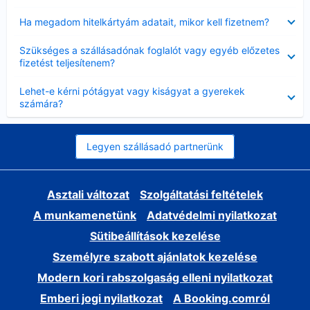
Bezárta
Ha megadom hitelkártyám adatait, mikor kell fizetnem?
Bezárta
Szükséges a szállásadónak foglalót vagy egyéb előzetes
fizetést teljesítenem?
Bezárta
Lehet-e kérni pótágyat vagy kiságyat a gyerekek
számára?
Legyen szállásadó partnerünk
Asztali változat
Szolgáltatási feltételek
A munkamenetünk
Adatvédelmi nyilatkozat
Sütibeállítások kezelése
Személyre szabott ajánlatok kezelése
Modern kori rabszolgaság elleni nyilatkozat
Emberi jogi nyilatkozat
A Booking.comról