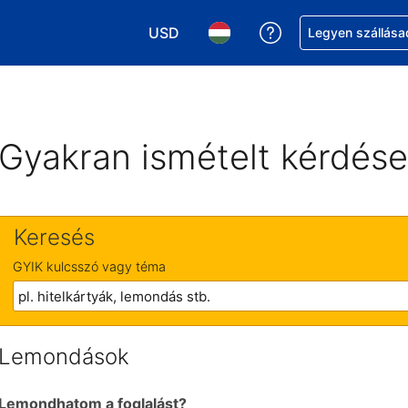
USD
Segítség a foglalá
Legyen szállása
Válasszon pénznemet. Jelenlegi kivál
Válasszon nyelvet. Jelenleg 
Gyakran ismételt kérdés
Keresés
GYIK kulcsszó vagy téma
Lemondások
Lemondhatom a foglalást?