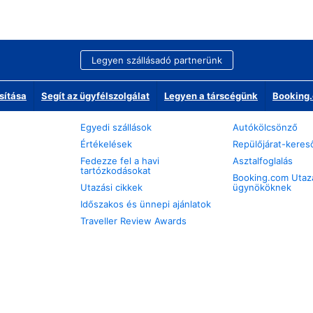
Legyen szállásadó partnerünk
sítása
Segít az ügyfélszolgálat
Legyen a társcégünk
Booking.
Egyedi szállások
Autókölcsönző
Értékelések
Repülőjárat-keres
Fedezze fel a havi
Asztalfoglalás
tartózkodásokat
Booking.com Utaz
Utazási cikkek
ügynököknek
Időszakos és ünnepi ajánlatok
Traveller Review Awards