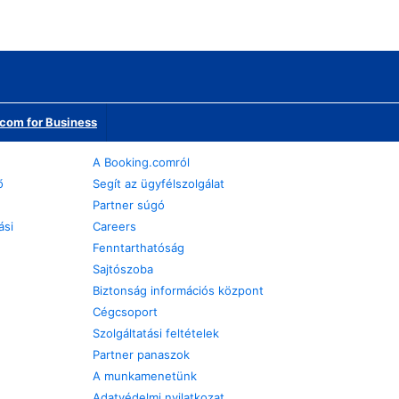
com for Business
A Booking.comról
ő
Segít az ügyfélszolgálat
Partner súgó
ási
Careers
Fenntarthatóság
Sajtószoba
Biztonság információs központ
Cégcsoport
Szolgáltatási feltételek
Partner panaszok
A munkamenetünk
Adatvédelmi nyilatkozat