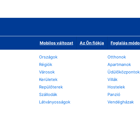
Mobilos változat
Az Ön fiókja
Foglalás módo
Országok
Otthonok
Régiók
Apartmanok
Városok
Üdülőközpontok
Kerületek
Villák
Repülőterek
Hostelek
Szállodák
Panzió
Látványosságok
Vendégházak