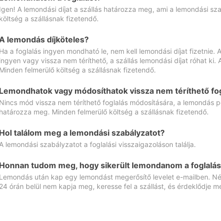
Igen! A lemondási díjat a szállás határozza meg, ami a lemondási sz
költség a szállásnak fizetendő.
A lemondás díjköteles?
Ha a foglalás ingyen mondható le, nem kell lemondási díjat fizetnie
ingyen vagy vissza nem téríthető, a szállás lemondási díjat róhat ki.
Minden felmerülő költség a szállásnak fizetendő.
Lemondhatok vagy módosíthatok vissza nem téríthető fog
Nincs mód vissza nem téríthető foglalás módosítására, a lemondás ped
határozza meg. Minden felmerülő költség a szállásnak fizetendő.
Hol találom meg a lemondási szabályzatot?
A lemondási szabályzatot a foglalási visszaigazoláson találja.
Honnan tudom meg, hogy sikerült lemondanom a foglalás
Lemondás után kap egy lemondást megerősítő levelet e-mailben. Néz
24 órán belül nem kapja meg, keresse fel a szállást, és érdeklődje