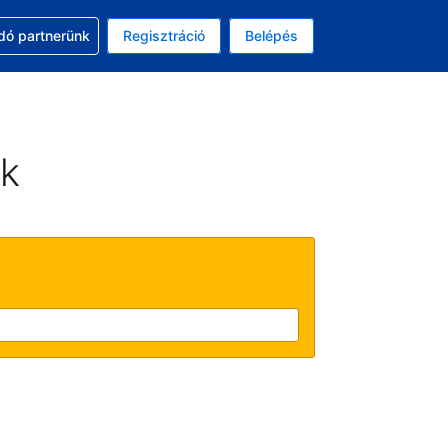
ssal
dó partnerünk
Regisztráció
Belépés
asztott pénznem: amerikai dollár
kiválasztott nyelv: Magyar
ek