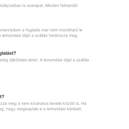
abályzatban is szerepel. Minden felmerülő
. Amennyiben a foglalás már nem mondható le
 A lemondási díjat a szállás határozza meg.
lalást?
ig díjköteles lehet. A lemondási díjat a szállás
t?
ze meg a nem kívánatos levelei között is. Ha
 meg, hogy megkapták-e a lemondási kérését.