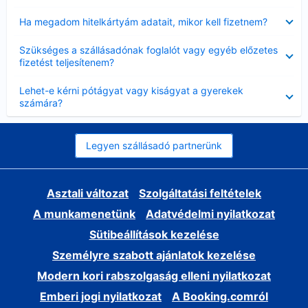
Bezárta
Ha megadom hitelkártyám adatait, mikor kell fizetnem?
Bezárta
Szükséges a szállásadónak foglalót vagy egyéb előzetes
fizetést teljesítenem?
Bezárta
Lehet-e kérni pótágyat vagy kiságyat a gyerekek
számára?
Legyen szállásadó partnerünk
Asztali változat
Szolgáltatási feltételek
A munkamenetünk
Adatvédelmi nyilatkozat
Sütibeállítások kezelése
Személyre szabott ajánlatok kezelése
Modern kori rabszolgaság elleni nyilatkozat
Emberi jogi nyilatkozat
A Booking.comról