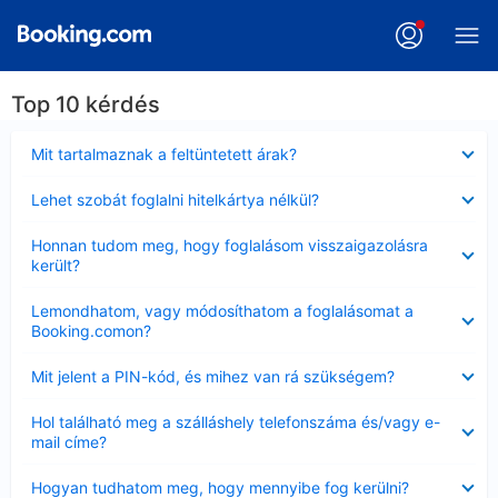
Top 10 kérdés
Bezárta
Mit tartalmaznak a feltüntetett árak?
Bezárta
Lehet szobát foglalni hitelkártya nélkül?
Bezárta
Honnan tudom meg, hogy foglalásom visszaigazolásra
került?
Bezárta
Lemondhatom, vagy módosíthatom a foglalásomat a
Booking.comon?
Bezárta
Mit jelent a PIN-kód, és mihez van rá szükségem?
Bezárta
Hol található meg a szálláshely telefonszáma és/vagy e-
mail címe?
Bezárta
Hogyan tudhatom meg, hogy mennyibe fog kerülni?