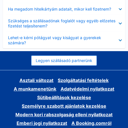
Bezárta
Ha megadom hitelkártyám adatait, mikor kell fizetnem?
Bezárta
Szükséges a szállásadónak foglalót vagy egyéb előzetes
fizetést teljesítenem?
Bezárta
Lehet-e kérni pótágyat vagy kiságyat a gyerekek
számára?
Legyen szállásadó partnerünk
Asztali változat
Szolgáltatási feltételek
A munkamenetünk
Adatvédelmi nyilatkozat
Sütibeállítások kezelése
Személyre szabott ajánlatok kezelése
Modern kori rabszolgaság elleni nyilatkozat
Emberi jogi nyilatkozat
A Booking.comról