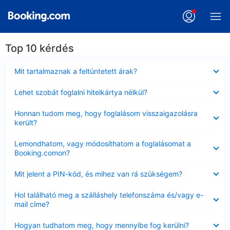
Top 10 kérdés
Bezárta
Mit tartalmaznak a feltüntetett árak?
Bezárta
Lehet szobát foglalni hitelkártya nélkül?
Bezárta
Honnan tudom meg, hogy foglalásom visszaigazolásra
került?
Bezárta
Lemondhatom, vagy módosíthatom a foglalásomat a
Booking.comon?
Bezárta
Mit jelent a PIN-kód, és mihez van rá szükségem?
Bezárta
Hol található meg a szálláshely telefonszáma és/vagy e-
mail címe?
Bezárta
Hogyan tudhatom meg, hogy mennyibe fog kerülni?