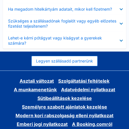
Bezárta
Ha megadom hitelkártyám adatait, mikor kell fizetnem?
Bezárta
Szükséges a szállásadónak foglalót vagy egyéb előzetes
fizetést teljesítenem?
Bezárta
Lehet-e kérni pótágyat vagy kiságyat a gyerekek
számára?
Legyen szállásadó partnerünk
Asztali változat
Szolgáltatási feltételek
A munkamenetünk
Adatvédelmi nyilatkozat
Sütibeállítások kezelése
Személyre szabott ajánlatok kezelése
Modern kori rabszolgaság elleni nyilatkozat
Emberi jogi nyilatkozat
A Booking.comról