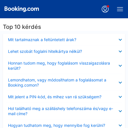
Top 10 kérdés
Bezárta
Mit tartalmaznak a feltüntetett árak?
Bezárta
Lehet szobát foglalni hitelkártya nélkül?
Bezárta
Honnan tudom meg, hogy foglalásom visszaigazolásra
került?
Bezárta
Lemondhatom, vagy módosíthatom a foglalásomat a
Booking.comon?
Bezárta
Mit jelent a PIN-kód, és mihez van rá szükségem?
Bezárta
Hol található meg a szálláshely telefonszáma és/vagy e-
mail címe?
Bezárta
Hogyan tudhatom meg, hogy mennyibe fog kerülni?