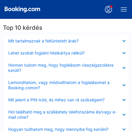
Top 10 kérdés
Bezárta
Mit tartalmaznak a feltüntetett árak?
Bezárta
Lehet szobát foglalni hitelkártya nélkül?
Bezárta
Honnan tudom meg, hogy foglalásom visszaigazolásra
került?
Bezárta
Lemondhatom, vagy módosíthatom a foglalásomat a
Booking.comon?
Bezárta
Mit jelent a PIN-kód, és mihez van rá szükségem?
Bezárta
Hol található meg a szálláshely telefonszáma és/vagy e-
mail címe?
Bezárta
Hogyan tudhatom meg, hogy mennyibe fog kerülni?