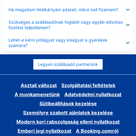
Bezárta
Ha megadom hitelkártyám adatait, mikor kell fizetnem?
Bezárta
Szükséges a szállásadónak foglalót vagy egyéb előzetes
fizetést teljesítenem?
Bezárta
Lehet-e kérni pótágyat vagy kiságyat a gyerekek
számára?
Legyen szállásadó partnerünk
Asztali változat
Szolgáltatási feltételek
A munkamenetünk
Adatvédelmi nyilatkozat
Sütibeállítások kezelése
Személyre szabott ajánlatok kezelése
Modern kori rabszolgaság elleni nyilatkozat
Emberi jogi nyilatkozat
A Booking.comról