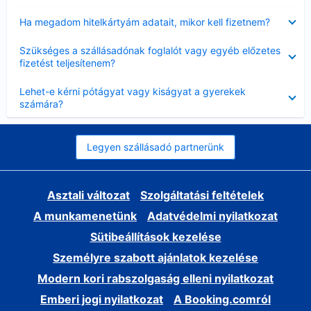
Bezárta
Ha megadom hitelkártyám adatait, mikor kell fizetnem?
Bezárta
Szükséges a szállásadónak foglalót vagy egyéb előzetes
fizetést teljesítenem?
Bezárta
Lehet-e kérni pótágyat vagy kiságyat a gyerekek
számára?
Legyen szállásadó partnerünk
Asztali változat
Szolgáltatási feltételek
A munkamenetünk
Adatvédelmi nyilatkozat
Sütibeállítások kezelése
Személyre szabott ajánlatok kezelése
Modern kori rabszolgaság elleni nyilatkozat
Emberi jogi nyilatkozat
A Booking.comról