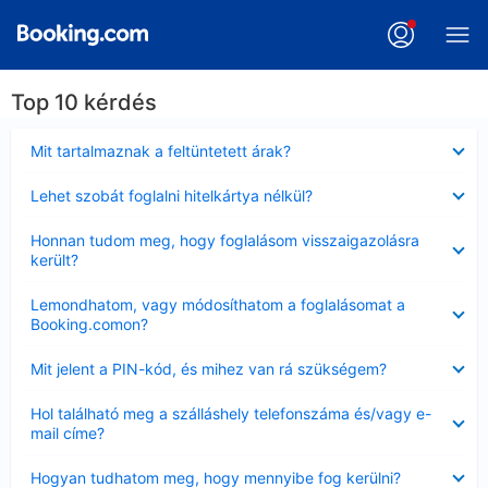
Top 10 kérdés
Bezárta
Mit tartalmaznak a feltüntetett árak?
Bezárta
Lehet szobát foglalni hitelkártya nélkül?
Bezárta
Honnan tudom meg, hogy foglalásom visszaigazolásra
került?
Bezárta
Lemondhatom, vagy módosíthatom a foglalásomat a
Booking.comon?
Bezárta
Mit jelent a PIN-kód, és mihez van rá szükségem?
Bezárta
Hol található meg a szálláshely telefonszáma és/vagy e-
mail címe?
Bezárta
Hogyan tudhatom meg, hogy mennyibe fog kerülni?