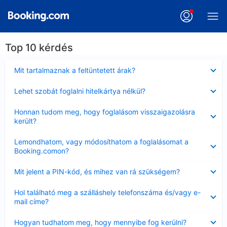
Top 10 kérdés
Bezárta
Mit tartalmaznak a feltüntetett árak?
Bezárta
Lehet szobát foglalni hitelkártya nélkül?
Bezárta
Honnan tudom meg, hogy foglalásom visszaigazolásra
került?
Bezárta
Lemondhatom, vagy módosíthatom a foglalásomat a
Booking.comon?
Bezárta
Mit jelent a PIN-kód, és mihez van rá szükségem?
Bezárta
Hol található meg a szálláshely telefonszáma és/vagy e-
mail címe?
Bezárta
Hogyan tudhatom meg, hogy mennyibe fog kerülni?