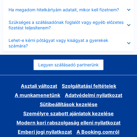
Bezárta
Ha megadom hitelkártyám adatait, mikor kell fizetnem?
Bezárta
Szükséges a szállásadónak foglalót vagy egyéb előzetes
fizetést teljesítenem?
Bezárta
Lehet-e kérni pótágyat vagy kiságyat a gyerekek
számára?
Legyen szállásadó partnerünk
Asztali változat
Szolgáltatási feltételek
A munkamenetünk
Adatvédelmi nyilatkozat
Sütibeállítások kezelése
Személyre szabott ajánlatok kezelése
Modern kori rabszolgaság elleni nyilatkozat
Emberi jogi nyilatkozat
A Booking.comról