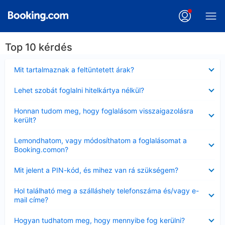
Top 10 kérdés
Bezárta
Mit tartalmaznak a feltüntetett árak?
Bezárta
Lehet szobát foglalni hitelkártya nélkül?
Bezárta
Honnan tudom meg, hogy foglalásom visszaigazolásra
került?
Bezárta
Lemondhatom, vagy módosíthatom a foglalásomat a
Booking.comon?
Bezárta
Mit jelent a PIN-kód, és mihez van rá szükségem?
Bezárta
Hol található meg a szálláshely telefonszáma és/vagy e-
mail címe?
Bezárta
Hogyan tudhatom meg, hogy mennyibe fog kerülni?