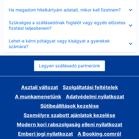
Bezárta
Ha megadom hitelkártyám adatait, mikor kell fizetnem?
Bezárta
Szükséges a szállásadónak foglalót vagy egyéb előzetes
fizetést teljesítenem?
Bezárta
Lehet-e kérni pótágyat vagy kiságyat a gyerekek
számára?
Legyen szállásadó partnerünk
Asztali változat
Szolgáltatási feltételek
A munkamenetünk
Adatvédelmi nyilatkozat
Sütibeállítások kezelése
Személyre szabott ajánlatok kezelése
Modern kori rabszolgaság elleni nyilatkozat
Emberi jogi nyilatkozat
A Booking.comról