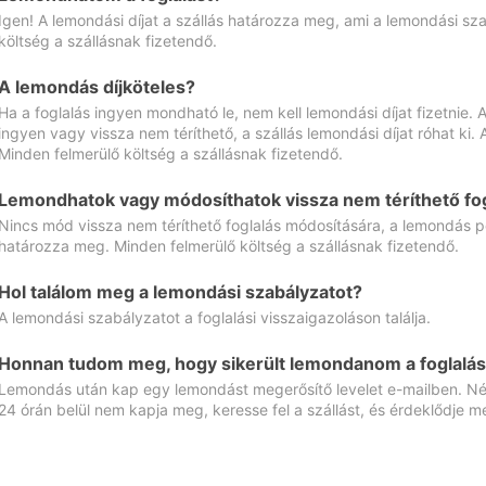
Igen! A lemondási díjat a szállás határozza meg, ami a lemondási sz
költség a szállásnak fizetendő.
A lemondás díjköteles?
Ha a foglalás ingyen mondható le, nem kell lemondási díjat fizetnie
ingyen vagy vissza nem téríthető, a szállás lemondási díjat róhat ki.
Minden felmerülő költség a szállásnak fizetendő.
Lemondhatok vagy módosíthatok vissza nem téríthető fog
Nincs mód vissza nem téríthető foglalás módosítására, a lemondás ped
határozza meg. Minden felmerülő költség a szállásnak fizetendő.
Hol találom meg a lemondási szabályzatot?
A lemondási szabályzatot a foglalási visszaigazoláson találja.
Honnan tudom meg, hogy sikerült lemondanom a foglalás
Lemondás után kap egy lemondást megerősítő levelet e-mailben. Néz
24 órán belül nem kapja meg, keresse fel a szállást, és érdeklődje