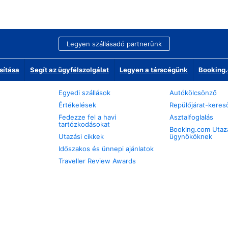
Legyen szállásadó partnerünk
sítása
Segít az ügyfélszolgálat
Legyen a társcégünk
Booking.
Egyedi szállások
Autókölcsönző
Értékelések
Repülőjárat-keres
Fedezze fel a havi
Asztalfoglalás
tartózkodásokat
Booking.com Utaz
Utazási cikkek
ügynököknek
Időszakos és ünnepi ajánlatok
Traveller Review Awards