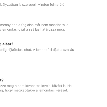
abályzatban is szerepel. Minden felmerülő
. Amennyiben a foglalás már nem mondható le
 A lemondási díjat a szállás határozza meg.
lalást?
ig díjköteles lehet. A lemondási díjat a szállás
t?
ze meg a nem kívánatos levelei között is. Ha
 meg, hogy megkapták-e a lemondási kérését.