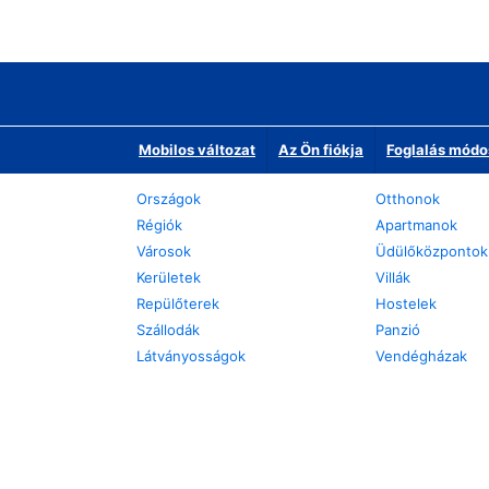
Mobilos változat
Az Ön fiókja
Foglalás módo
Országok
Otthonok
Régiók
Apartmanok
Városok
Üdülőközpontok
Kerületek
Villák
Repülőterek
Hostelek
Szállodák
Panzió
Látványosságok
Vendégházak