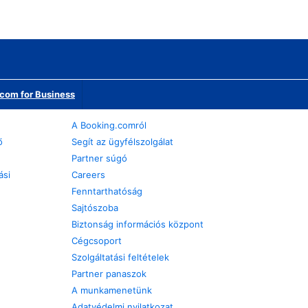
com for Business
A Booking.comról
ő
Segít az ügyfélszolgálat
Partner súgó
ási
Careers
Fenntarthatóság
Sajtószoba
Biztonság információs központ
Cégcsoport
Szolgáltatási feltételek
Partner panaszok
A munkamenetünk
Adatvédelmi nyilatkozat