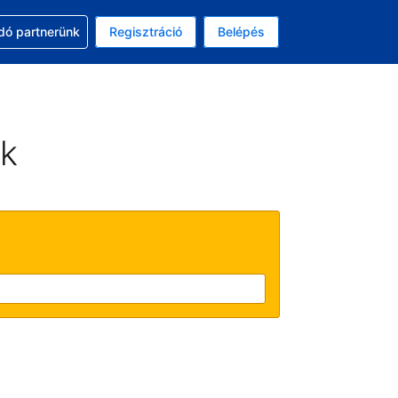
ssal
dó partnerünk
Regisztráció
Belépés
asztott pénznem: amerikai dollár
kiválasztott nyelv: Magyar
ek