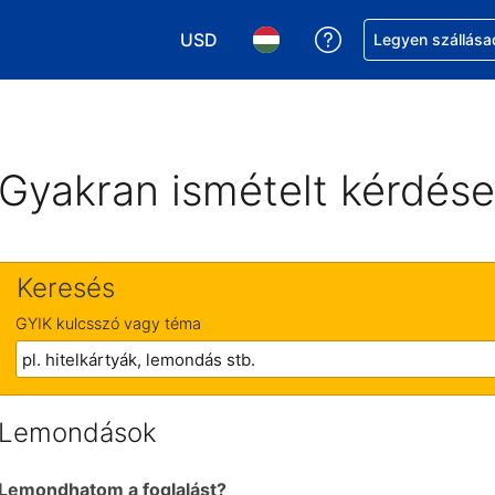
USD
Segítség a foglalá
Legyen szállása
Válasszon pénznemet. Jelenlegi kivál
Válasszon nyelvet. Jelenleg 
Gyakran ismételt kérdés
Keresés
GYIK kulcsszó vagy téma
Lemondások
Lemondhatom a foglalást?