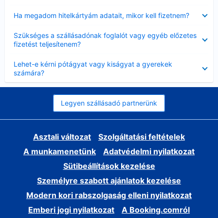
Bezárta
Ha megadom hitelkártyám adatait, mikor kell fizetnem?
Bezárta
Szükséges a szállásadónak foglalót vagy egyéb előzetes
fizetést teljesítenem?
Bezárta
Lehet-e kérni pótágyat vagy kiságyat a gyerekek
számára?
Legyen szállásadó partnerünk
Asztali változat
Szolgáltatási feltételek
A munkamenetünk
Adatvédelmi nyilatkozat
Sütibeállítások kezelése
Személyre szabott ajánlatok kezelése
Modern kori rabszolgaság elleni nyilatkozat
Emberi jogi nyilatkozat
A Booking.comról