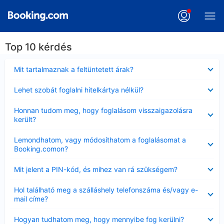
Top 10 kérdés
Bezárta
Mit tartalmaznak a feltüntetett árak?
Bezárta
Lehet szobát foglalni hitelkártya nélkül?
Bezárta
Honnan tudom meg, hogy foglalásom visszaigazolásra
került?
Bezárta
Lemondhatom, vagy módosíthatom a foglalásomat a
Booking.comon?
Bezárta
Mit jelent a PIN-kód, és mihez van rá szükségem?
Bezárta
Hol található meg a szálláshely telefonszáma és/vagy e-
mail címe?
Bezárta
Hogyan tudhatom meg, hogy mennyibe fog kerülni?