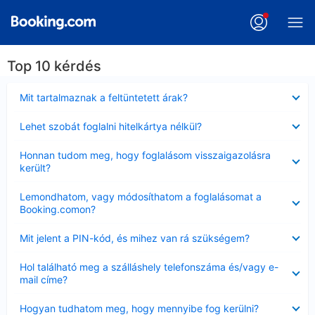
Top 10 kérdés
Bezárta
Mit tartalmaznak a feltüntetett árak?
Bezárta
Lehet szobát foglalni hitelkártya nélkül?
Bezárta
Honnan tudom meg, hogy foglalásom visszaigazolásra
került?
Bezárta
Lemondhatom, vagy módosíthatom a foglalásomat a
Booking.comon?
Bezárta
Mit jelent a PIN-kód, és mihez van rá szükségem?
Bezárta
Hol található meg a szálláshely telefonszáma és/vagy e-
mail címe?
Bezárta
Hogyan tudhatom meg, hogy mennyibe fog kerülni?