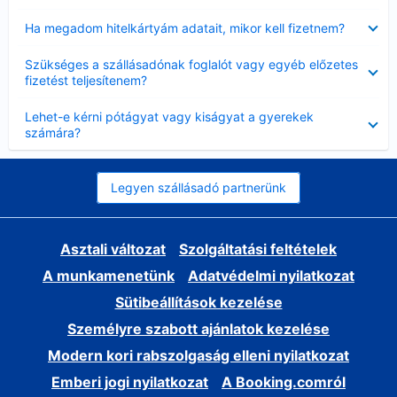
Bezárta
Ha megadom hitelkártyám adatait, mikor kell fizetnem?
Bezárta
Szükséges a szállásadónak foglalót vagy egyéb előzetes
fizetést teljesítenem?
Bezárta
Lehet-e kérni pótágyat vagy kiságyat a gyerekek
számára?
Legyen szállásadó partnerünk
Asztali változat
Szolgáltatási feltételek
A munkamenetünk
Adatvédelmi nyilatkozat
Sütibeállítások kezelése
Személyre szabott ajánlatok kezelése
Modern kori rabszolgaság elleni nyilatkozat
Emberi jogi nyilatkozat
A Booking.comról