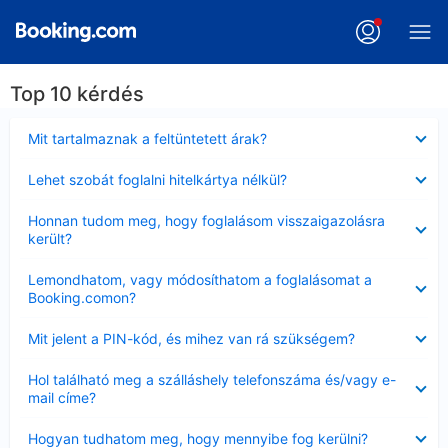
Top 10 kérdés
Bezárta
Mit tartalmaznak a feltüntetett árak?
Bezárta
Lehet szobát foglalni hitelkártya nélkül?
Bezárta
Honnan tudom meg, hogy foglalásom visszaigazolásra
került?
Bezárta
Lemondhatom, vagy módosíthatom a foglalásomat a
Booking.comon?
Bezárta
Mit jelent a PIN-kód, és mihez van rá szükségem?
Bezárta
Hol található meg a szálláshely telefonszáma és/vagy e-
mail címe?
Bezárta
Hogyan tudhatom meg, hogy mennyibe fog kerülni?