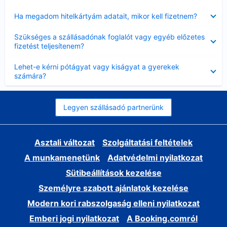
Bezárta
Ha megadom hitelkártyám adatait, mikor kell fizetnem?
Bezárta
Szükséges a szállásadónak foglalót vagy egyéb előzetes
fizetést teljesítenem?
Bezárta
Lehet-e kérni pótágyat vagy kiságyat a gyerekek
számára?
Legyen szállásadó partnerünk
Asztali változat
Szolgáltatási feltételek
A munkamenetünk
Adatvédelmi nyilatkozat
Sütibeállítások kezelése
Személyre szabott ajánlatok kezelése
Modern kori rabszolgaság elleni nyilatkozat
Emberi jogi nyilatkozat
A Booking.comról