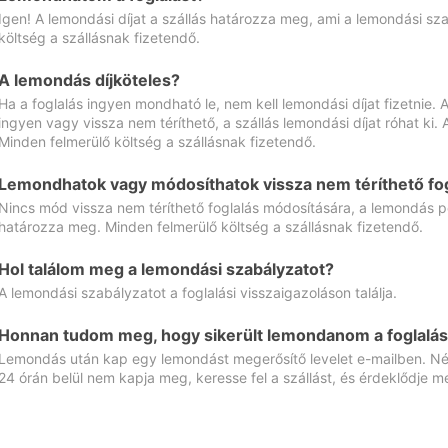
Igen! A lemondási díjat a szállás határozza meg, ami a lemondási sz
költség a szállásnak fizetendő.
A lemondás díjköteles?
Ha a foglalás ingyen mondható le, nem kell lemondási díjat fizetnie
ingyen vagy vissza nem téríthető, a szállás lemondási díjat róhat ki.
Minden felmerülő költség a szállásnak fizetendő.
Lemondhatok vagy módosíthatok vissza nem téríthető fog
Nincs mód vissza nem téríthető foglalás módosítására, a lemondás ped
határozza meg. Minden felmerülő költség a szállásnak fizetendő.
Hol találom meg a lemondási szabályzatot?
A lemondási szabályzatot a foglalási visszaigazoláson találja.
Honnan tudom meg, hogy sikerült lemondanom a foglalás
Lemondás után kap egy lemondást megerősítő levelet e-mailben. Néz
24 órán belül nem kapja meg, keresse fel a szállást, és érdeklődje