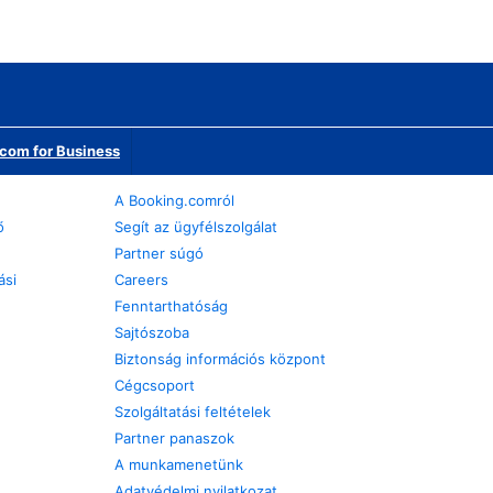
com for Business
A Booking.comról
ő
Segít az ügyfélszolgálat
Partner súgó
ási
Careers
Fenntarthatóság
Sajtószoba
Biztonság információs központ
Cégcsoport
Szolgáltatási feltételek
Partner panaszok
A munkamenetünk
Adatvédelmi nyilatkozat