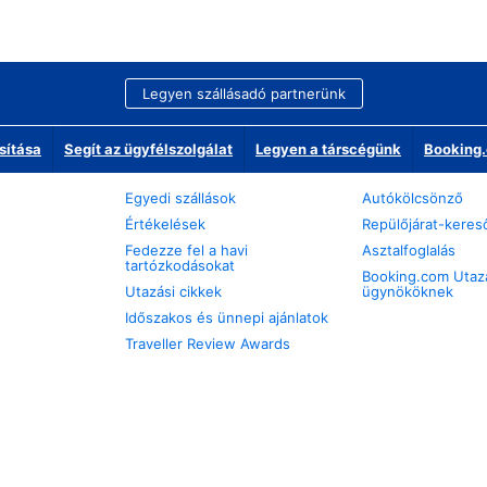
Legyen szállásadó partnerünk
sítása
Segít az ügyfélszolgálat
Legyen a társcégünk
Booking.
Egyedi szállások
Autókölcsönző
Értékelések
Repülőjárat-keres
Fedezze fel a havi
Asztalfoglalás
tartózkodásokat
Booking.com Utaz
Utazási cikkek
ügynököknek
Időszakos és ünnepi ajánlatok
Traveller Review Awards