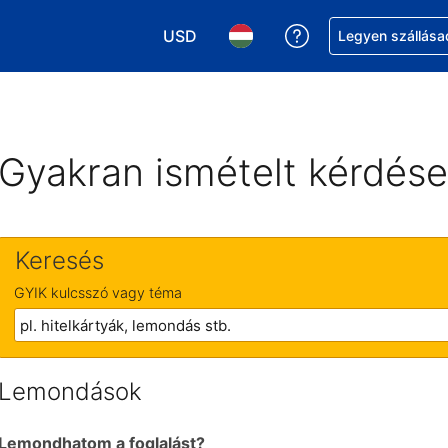
USD
Segítség a foglalá
Legyen szállása
Válasszon pénznemet. Jelenlegi kivál
Válasszon nyelvet. Jelenleg 
Gyakran ismételt kérdés
Keresés
GYIK kulcsszó vagy téma
Lemondások
Lemondhatom a foglalást?