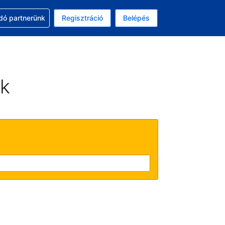
ssal
dó partnerünk
Regisztráció
Belépés
asztott pénznem: amerikai dollár
kiválasztott nyelv: Magyar
ek