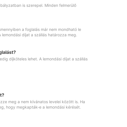
abályzatban is szerepel. Minden felmerülő
. Amennyiben a foglalás már nem mondható le
 A lemondási díjat a szállás határozza meg.
lalást?
ig díjköteles lehet. A lemondási díjat a szállás
t?
ze meg a nem kívánatos levelei között is. Ha
 meg, hogy megkapták-e a lemondási kérését.