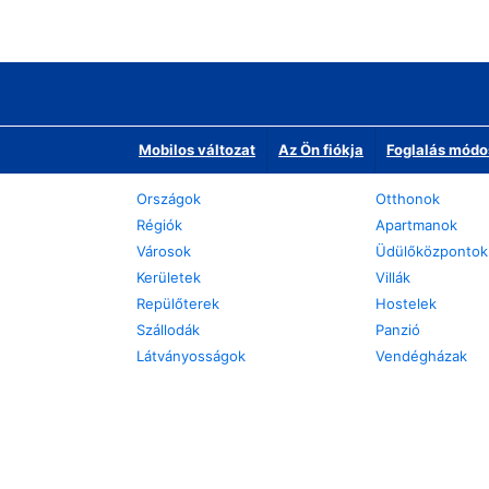
Mobilos változat
Az Ön fiókja
Foglalás módo
Országok
Otthonok
Régiók
Apartmanok
Városok
Üdülőközpontok
Kerületek
Villák
Repülőterek
Hostelek
Szállodák
Panzió
Látványosságok
Vendégházak