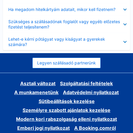
Bezárta
Ha megadom hitelkártyám adatait, mikor kell fizetnem?
Bezárta
Szükséges a szállásadónak foglalót vagy egyéb előzetes
fizetést teljesítenem?
Bezárta
Lehet-e kérni pótágyat vagy kiságyat a gyerekek
számára?
Legyen szállásadó partnerünk
Asztali változat
Szolgáltatási feltételek
A munkamenetünk
Adatvédelmi nyilatkozat
Sütibeállítások kezelése
Személyre szabott ajánlatok kezelése
Modern kori rabszolgaság elleni nyilatkozat
Emberi jogi nyilatkozat
A Booking.comról