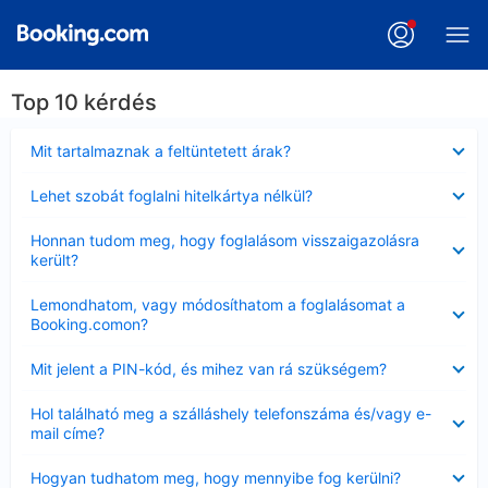
Top 10 kérdés
Bezárta
Mit tartalmaznak a feltüntetett árak?
Bezárta
Lehet szobát foglalni hitelkártya nélkül?
Bezárta
Honnan tudom meg, hogy foglalásom visszaigazolásra
került?
Bezárta
Lemondhatom, vagy módosíthatom a foglalásomat a
Booking.comon?
Bezárta
Mit jelent a PIN-kód, és mihez van rá szükségem?
Bezárta
Hol található meg a szálláshely telefonszáma és/vagy e-
mail címe?
Bezárta
Hogyan tudhatom meg, hogy mennyibe fog kerülni?