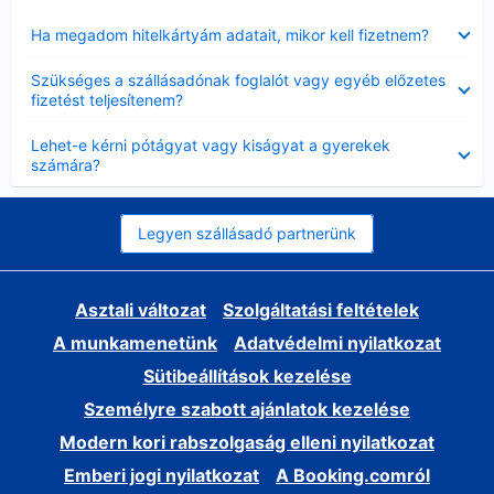
Bezárta
Ha megadom hitelkártyám adatait, mikor kell fizetnem?
Bezárta
Szükséges a szállásadónak foglalót vagy egyéb előzetes
fizetést teljesítenem?
Bezárta
Lehet-e kérni pótágyat vagy kiságyat a gyerekek
számára?
Legyen szállásadó partnerünk
Asztali változat
Szolgáltatási feltételek
A munkamenetünk
Adatvédelmi nyilatkozat
Sütibeállítások kezelése
Személyre szabott ajánlatok kezelése
Modern kori rabszolgaság elleni nyilatkozat
Emberi jogi nyilatkozat
A Booking.comról