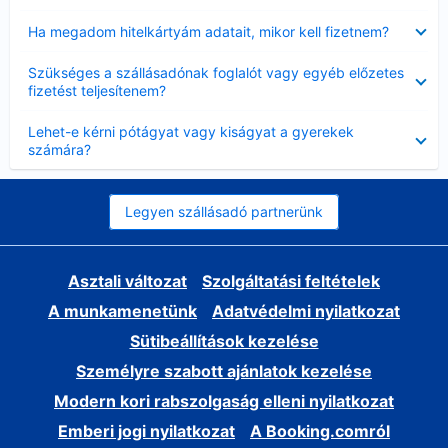
Bezárta
Ha megadom hitelkártyám adatait, mikor kell fizetnem?
Bezárta
Szükséges a szállásadónak foglalót vagy egyéb előzetes
fizetést teljesítenem?
Bezárta
Lehet-e kérni pótágyat vagy kiságyat a gyerekek
számára?
Legyen szállásadó partnerünk
Asztali változat
Szolgáltatási feltételek
A munkamenetünk
Adatvédelmi nyilatkozat
Sütibeállítások kezelése
Személyre szabott ajánlatok kezelése
Modern kori rabszolgaság elleni nyilatkozat
Emberi jogi nyilatkozat
A Booking.comról