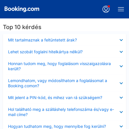
Top 10 kérdés
Bezárta
Mit tartalmaznak a feltüntetett árak?
Bezárta
Lehet szobát foglalni hitelkártya nélkül?
Bezárta
Honnan tudom meg, hogy foglalásom visszaigazolásra
került?
Bezárta
Lemondhatom, vagy módosíthatom a foglalásomat a
Booking.comon?
Bezárta
Mit jelent a PIN-kód, és mihez van rá szükségem?
Bezárta
Hol található meg a szálláshely telefonszáma és/vagy e-
mail címe?
Bezárta
Hogyan tudhatom meg, hogy mennyibe fog kerülni?