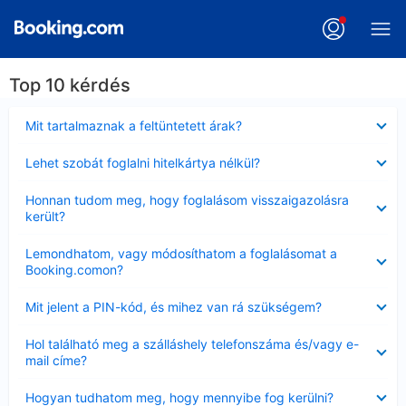
Top 10 kérdés
Bezárta
Mit tartalmaznak a feltüntetett árak?
Bezárta
Lehet szobát foglalni hitelkártya nélkül?
Bezárta
Honnan tudom meg, hogy foglalásom visszaigazolásra
került?
Bezárta
Lemondhatom, vagy módosíthatom a foglalásomat a
Booking.comon?
Bezárta
Mit jelent a PIN-kód, és mihez van rá szükségem?
Bezárta
Hol található meg a szálláshely telefonszáma és/vagy e-
mail címe?
Bezárta
Hogyan tudhatom meg, hogy mennyibe fog kerülni?