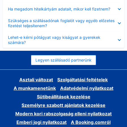
Bezárta
Ha megadom hitelkártyám adatait, mikor kell fizetnem?
Bezárta
Szükséges a szállásadónak foglalót vagy egyéb előzetes
fizetést teljesítenem?
Bezárta
Lehet-e kérni pótágyat vagy kiságyat a gyerekek
számára?
Legyen szállásadó partnerünk
Asztali változat
Szolgáltatási feltételek
A munkamenetünk
Adatvédelmi nyilatkozat
Sütibeállítások kezelése
Személyre szabott ajánlatok kezelése
Modern kori rabszolgaság elleni nyilatkozat
Emberi jogi nyilatkozat
A Booking.comról