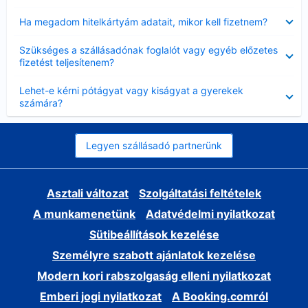
Bezárta
Ha megadom hitelkártyám adatait, mikor kell fizetnem?
Bezárta
Szükséges a szállásadónak foglalót vagy egyéb előzetes
fizetést teljesítenem?
Bezárta
Lehet-e kérni pótágyat vagy kiságyat a gyerekek
számára?
Legyen szállásadó partnerünk
Asztali változat
Szolgáltatási feltételek
A munkamenetünk
Adatvédelmi nyilatkozat
Sütibeállítások kezelése
Személyre szabott ajánlatok kezelése
Modern kori rabszolgaság elleni nyilatkozat
Emberi jogi nyilatkozat
A Booking.comról