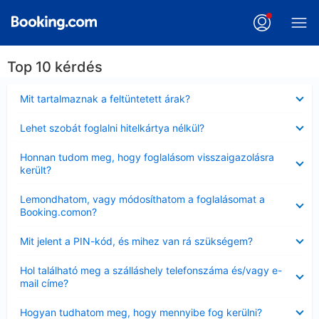
Top 10 kérdés
Bezárta
Mit tartalmaznak a feltüntetett árak?
Bezárta
Lehet szobát foglalni hitelkártya nélkül?
Bezárta
Honnan tudom meg, hogy foglalásom visszaigazolásra
került?
Bezárta
Lemondhatom, vagy módosíthatom a foglalásomat a
Booking.comon?
Bezárta
Mit jelent a PIN-kód, és mihez van rá szükségem?
Bezárta
Hol található meg a szálláshely telefonszáma és/vagy e-
mail címe?
Bezárta
Hogyan tudhatom meg, hogy mennyibe fog kerülni?