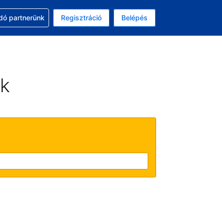
ssal
dó partnerünk
Regisztráció
Belépés
asztott pénznem: amerikai dollár
kiválasztott nyelv: Magyar
ek