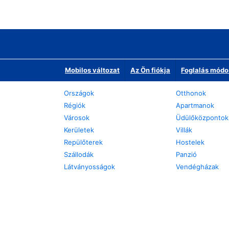
Mobilos változat
Az Ön fiókja
Foglalás módo
Országok
Otthonok
Régiók
Apartmanok
Városok
Üdülőközpontok
Kerületek
Villák
Repülőterek
Hostelek
Szállodák
Panzió
Látványosságok
Vendégházak