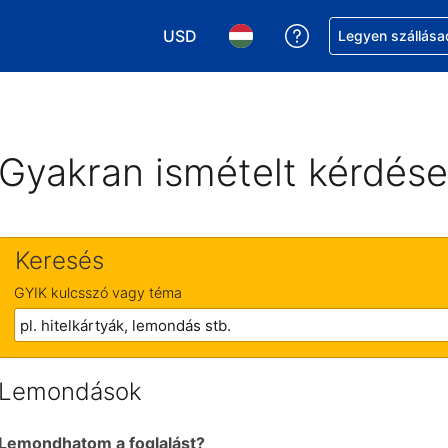
USD
Segítség a foglalá
Legyen szállása
Válasszon pénznemet. Jelenlegi kivál
Válasszon nyelvet. Jelenleg 
Gyakran ismételt kérdés
Keresés
GYIK kulcsszó vagy téma
Lemondások
Lemondhatom a foglalást?