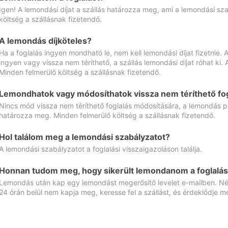
Igen! A lemondási díjat a szállás határozza meg, ami a lemondási sz
költség a szállásnak fizetendő.
A lemondás díjköteles?
Ha a foglalás ingyen mondható le, nem kell lemondási díjat fizetnie
ingyen vagy vissza nem téríthető, a szállás lemondási díjat róhat ki.
Minden felmerülő költség a szállásnak fizetendő.
Lemondhatok vagy módosíthatok vissza nem téríthető fog
Nincs mód vissza nem téríthető foglalás módosítására, a lemondás ped
határozza meg. Minden felmerülő költség a szállásnak fizetendő.
Hol találom meg a lemondási szabályzatot?
A lemondási szabályzatot a foglalási visszaigazoláson találja.
Honnan tudom meg, hogy sikerült lemondanom a foglalás
Lemondás után kap egy lemondást megerősítő levelet e-mailben. Néz
24 órán belül nem kapja meg, keresse fel a szállást, és érdeklődje