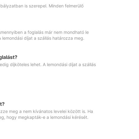
abályzatban is szerepel. Minden felmerülő
. Amennyiben a foglalás már nem mondható le
 A lemondási díjat a szállás határozza meg.
lalást?
ig díjköteles lehet. A lemondási díjat a szállás
t?
ze meg a nem kívánatos levelei között is. Ha
 meg, hogy megkapták-e a lemondási kérését.