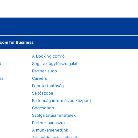
com for Business
A Booking.comról
ő
Segít az ügyfélszolgálat
Partner súgó
ási
Careers
Fenntarthatóság
Sajtószoba
Biztonság információs központ
Cégcsoport
Szolgáltatási feltételek
Partner panaszok
A munkamenetünk
Adatvédelmi nyilatkozat