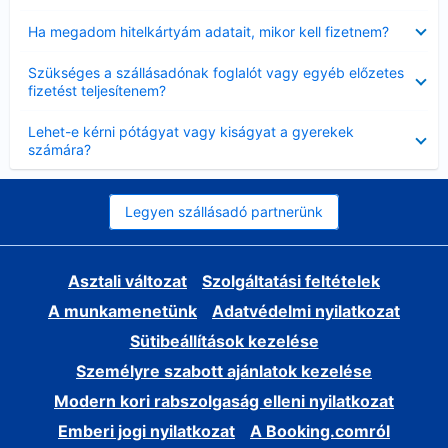
Bezárta
Ha megadom hitelkártyám adatait, mikor kell fizetnem?
Bezárta
Szükséges a szállásadónak foglalót vagy egyéb előzetes
fizetést teljesítenem?
Bezárta
Lehet-e kérni pótágyat vagy kiságyat a gyerekek
számára?
Legyen szállásadó partnerünk
Asztali változat
Szolgáltatási feltételek
A munkamenetünk
Adatvédelmi nyilatkozat
Sütibeállítások kezelése
Személyre szabott ajánlatok kezelése
Modern kori rabszolgaság elleni nyilatkozat
Emberi jogi nyilatkozat
A Booking.comról