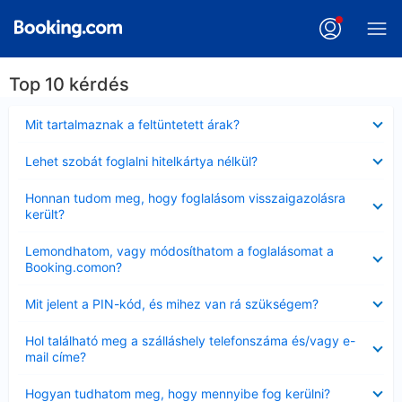
Top 10 kérdés
Bezárta
Mit tartalmaznak a feltüntetett árak?
Bezárta
Lehet szobát foglalni hitelkártya nélkül?
Bezárta
Honnan tudom meg, hogy foglalásom visszaigazolásra
került?
Bezárta
Lemondhatom, vagy módosíthatom a foglalásomat a
Booking.comon?
Bezárta
Mit jelent a PIN-kód, és mihez van rá szükségem?
Bezárta
Hol található meg a szálláshely telefonszáma és/vagy e-
mail címe?
Bezárta
Hogyan tudhatom meg, hogy mennyibe fog kerülni?