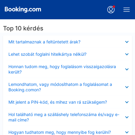
Top 10 kérdés
Bezárta
Mit tartalmaznak a feltüntetett árak?
Bezárta
Lehet szobát foglalni hitelkártya nélkül?
Bezárta
Honnan tudom meg, hogy foglalásom visszaigazolásra
került?
Bezárta
Lemondhatom, vagy módosíthatom a foglalásomat a
Booking.comon?
Bezárta
Mit jelent a PIN-kód, és mihez van rá szükségem?
Bezárta
Hol található meg a szálláshely telefonszáma és/vagy e-
mail címe?
Bezárta
Hogyan tudhatom meg, hogy mennyibe fog kerülni?