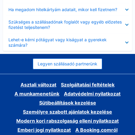
Bezárta
Ha megadom hitelkártyám adatait, mikor kell fizetnem?
Bezárta
Szükséges a szállásadónak foglalót vagy egyéb előzetes
fizetést teljesítenem?
Bezárta
Lehet-e kérni pótágyat vagy kiságyat a gyerekek
számára?
Legyen szállásadó partnerünk
Asztali változat
Szolgáltatási feltételek
A munkamenetünk
Adatvédelmi nyilatkozat
Sütibeállítások kezelése
Személyre szabott ajánlatok kezelése
Modern kori rabszolgaság elleni nyilatkozat
Emberi jogi nyilatkozat
A Booking.comról