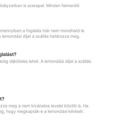
abályzatban is szerepel. Minden felmerülő
. Amennyiben a foglalás már nem mondható le
 A lemondási díjat a szállás határozza meg.
lalást?
ig díjköteles lehet. A lemondási díjat a szállás
t?
ze meg a nem kívánatos levelei között is. Ha
 meg, hogy megkapták-e a lemondási kérését.