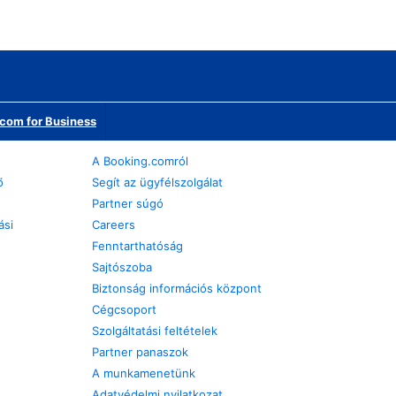
com for Business
A Booking.comról
ő
Segít az ügyfélszolgálat
Partner súgó
ási
Careers
Fenntarthatóság
Sajtószoba
Biztonság információs központ
Cégcsoport
Szolgáltatási feltételek
Partner panaszok
A munkamenetünk
Adatvédelmi nyilatkozat