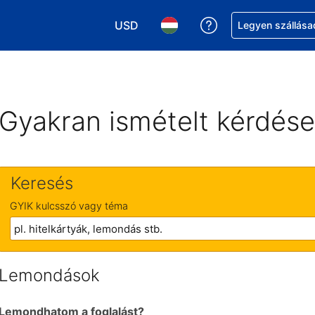
USD
Segítség a foglalá
Legyen szállása
Válasszon pénznemet. Jelenlegi kivál
Válasszon nyelvet. Jelenleg 
Gyakran ismételt kérdés
Keresés
GYIK kulcsszó vagy téma
Lemondások
Lemondhatom a foglalást?