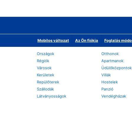
Mobilos változat
Az Ön fiókja
Foglalás módo
Országok
Otthonok
Régiók
Apartmanok
Városok
Üdülőközpontok
Kerületek
Villák
Repülőterek
Hostelek
Szállodák
Panzió
Látványosságok
Vendégházak