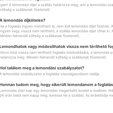
Igen! A lemondási díjat a szállás határozza meg, ami a lemondási sz
költség a szállásnak fizetendő.
A lemondás díjköteles?
Ha a foglalás ingyen mondható le, nem kell lemondási díjat fizetnie
ingyen vagy vissza nem téríthető, a szállás lemondási díjat róhat ki.
Minden felmerülő költség a szállásnak fizetendő.
Lemondhatok vagy módosíthatok vissza nem téríthető fog
Nincs mód vissza nem téríthető foglalás módosítására, a lemondás ped
határozza meg. Minden felmerülő költség a szállásnak fizetendő.
Hol találom meg a lemondási szabályzatot?
A lemondási szabályzatot a foglalási visszaigazoláson találja.
Honnan tudom meg, hogy sikerült lemondanom a foglalás
Lemondás után kap egy lemondást megerősítő levelet e-mailben. Néz
24 órán belül nem kapja meg, keresse fel a szállást, és érdeklődje