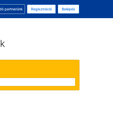
ssal
dó partnerünk
Regisztráció
Belépés
asztott pénznem: amerikai dollár
kiválasztott nyelv: Magyar
ek