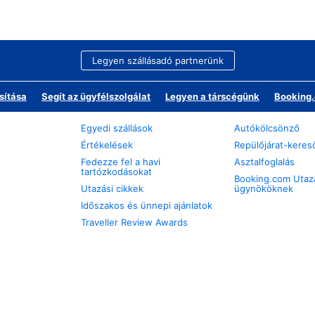
Legyen szállásadó partnerünk
sítása
Segít az ügyfélszolgálat
Legyen a társcégünk
Booking.
Egyedi szállások
Autókölcsönző
Értékelések
Repülőjárat-keres
Fedezze fel a havi
Asztalfoglalás
tartózkodásokat
Booking.com Utaz
Utazási cikkek
ügynököknek
Időszakos és ünnepi ajánlatok
Traveller Review Awards