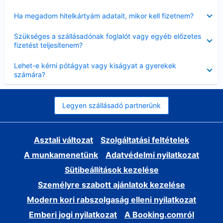
Bezárta
Ha megadom hitelkártyám adatait, mikor kell fizetnem?
Bezárta
Szükséges a szállásadónak foglalót vagy egyéb előzetes
fizetést teljesítenem?
Bezárta
Lehet-e kérni pótágyat vagy kiságyat a gyerekek
számára?
Legyen szállásadó partnerünk
Asztali változat
Szolgáltatási feltételek
A munkamenetünk
Adatvédelmi nyilatkozat
Sütibeállítások kezelése
Személyre szabott ajánlatok kezelése
Modern kori rabszolgaság elleni nyilatkozat
Emberi jogi nyilatkozat
A Booking.comról