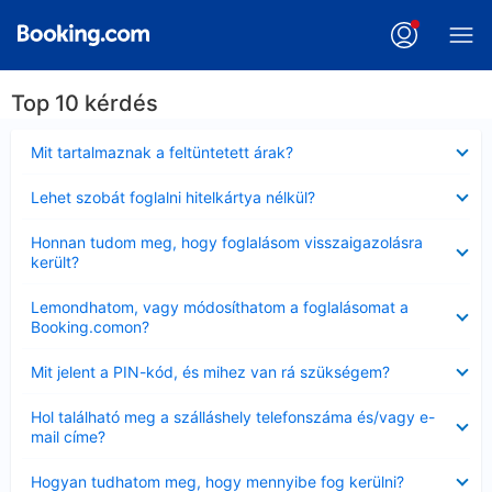
Top 10 kérdés
Bezárta
Mit tartalmaznak a feltüntetett árak?
Bezárta
Lehet szobát foglalni hitelkártya nélkül?
Bezárta
Honnan tudom meg, hogy foglalásom visszaigazolásra
került?
Bezárta
Lemondhatom, vagy módosíthatom a foglalásomat a
Booking.comon?
Bezárta
Mit jelent a PIN-kód, és mihez van rá szükségem?
Bezárta
Hol található meg a szálláshely telefonszáma és/vagy e-
mail címe?
Bezárta
Hogyan tudhatom meg, hogy mennyibe fog kerülni?