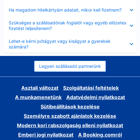
Bezárta
Ha megadom hitelkártyám adatait, mikor kell fizetnem?
Bezárta
Szükséges a szállásadónak foglalót vagy egyéb előzetes
fizetést teljesítenem?
Bezárta
Lehet-e kérni pótágyat vagy kiságyat a gyerekek
számára?
Legyen szállásadó partnerünk
Asztali változat
Szolgáltatási feltételek
A munkamenetünk
Adatvédelmi nyilatkozat
Sütibeállítások kezelése
Személyre szabott ajánlatok kezelése
Modern kori rabszolgaság elleni nyilatkozat
Emberi jogi nyilatkozat
A Booking.comról