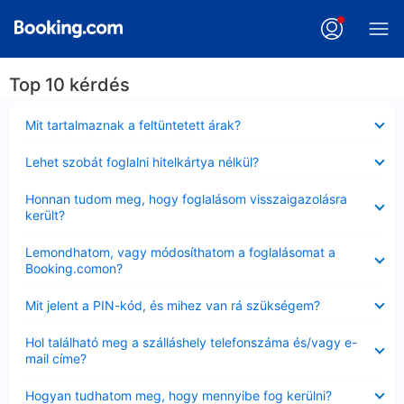
Top 10 kérdés
Bezárta
Mit tartalmaznak a feltüntetett árak?
Bezárta
Lehet szobát foglalni hitelkártya nélkül?
Bezárta
Honnan tudom meg, hogy foglalásom visszaigazolásra
került?
Bezárta
Lemondhatom, vagy módosíthatom a foglalásomat a
Booking.comon?
Bezárta
Mit jelent a PIN-kód, és mihez van rá szükségem?
Bezárta
Hol található meg a szálláshely telefonszáma és/vagy e-
mail címe?
Bezárta
Hogyan tudhatom meg, hogy mennyibe fog kerülni?