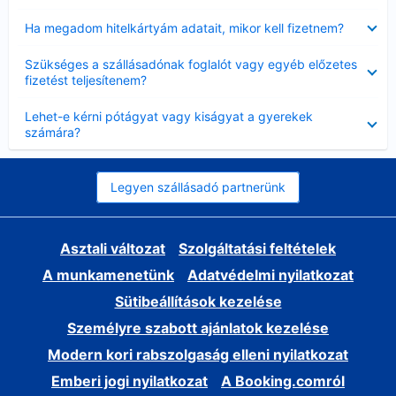
Bezárta
Ha megadom hitelkártyám adatait, mikor kell fizetnem?
Bezárta
Szükséges a szállásadónak foglalót vagy egyéb előzetes
fizetést teljesítenem?
Bezárta
Lehet-e kérni pótágyat vagy kiságyat a gyerekek
számára?
Legyen szállásadó partnerünk
Asztali változat
Szolgáltatási feltételek
A munkamenetünk
Adatvédelmi nyilatkozat
Sütibeállítások kezelése
Személyre szabott ajánlatok kezelése
Modern kori rabszolgaság elleni nyilatkozat
Emberi jogi nyilatkozat
A Booking.comról