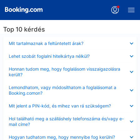
Top 10 kérdés
Bezárta
Mit tartalmaznak a feltüntetett árak?
Bezárta
Lehet szobát foglalni hitelkártya nélkül?
Bezárta
Honnan tudom meg, hogy foglalásom visszaigazolásra
került?
Bezárta
Lemondhatom, vagy módosíthatom a foglalásomat a
Booking.comon?
Bezárta
Mit jelent a PIN-kód, és mihez van rá szükségem?
Bezárta
Hol található meg a szálláshely telefonszáma és/vagy e-
mail címe?
Bezárta
Hogyan tudhatom meg, hogy mennyibe fog kerülni?