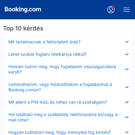
Top 10 kérdés
Bezárta
Mit tartalmaznak a feltüntetett árak?
Bezárta
Lehet szobát foglalni hitelkártya nélkül?
Bezárta
Honnan tudom meg, hogy foglalásom visszaigazolásra
került?
Bezárta
Lemondhatom, vagy módosíthatom a foglalásomat a
Booking.comon?
Bezárta
Mit jelent a PIN-kód, és mihez van rá szükségem?
Bezárta
Hol található meg a szálláshely telefonszáma és/vagy e-
mail címe?
Bezárta
Hogyan tudhatom meg, hogy mennyibe fog kerülni?