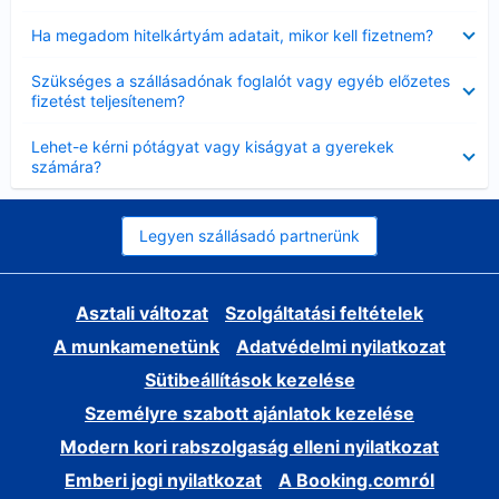
Bezárta
Ha megadom hitelkártyám adatait, mikor kell fizetnem?
Bezárta
Szükséges a szállásadónak foglalót vagy egyéb előzetes
fizetést teljesítenem?
Bezárta
Lehet-e kérni pótágyat vagy kiságyat a gyerekek
számára?
Legyen szállásadó partnerünk
Asztali változat
Szolgáltatási feltételek
A munkamenetünk
Adatvédelmi nyilatkozat
Sütibeállítások kezelése
Személyre szabott ajánlatok kezelése
Modern kori rabszolgaság elleni nyilatkozat
Emberi jogi nyilatkozat
A Booking.comról