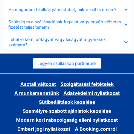
Bezárta
Ha megadom hitelkártyám adatait, mikor kell fizetnem?
Bezárta
Szükséges a szállásadónak foglalót vagy egyéb előzetes
fizetést teljesítenem?
Bezárta
Lehet-e kérni pótágyat vagy kiságyat a gyerekek
számára?
Legyen szállásadó partnerünk
Asztali változat
Szolgáltatási feltételek
A munkamenetünk
Adatvédelmi nyilatkozat
Sütibeállítások kezelése
Személyre szabott ajánlatok kezelése
Modern kori rabszolgaság elleni nyilatkozat
Emberi jogi nyilatkozat
A Booking.comról