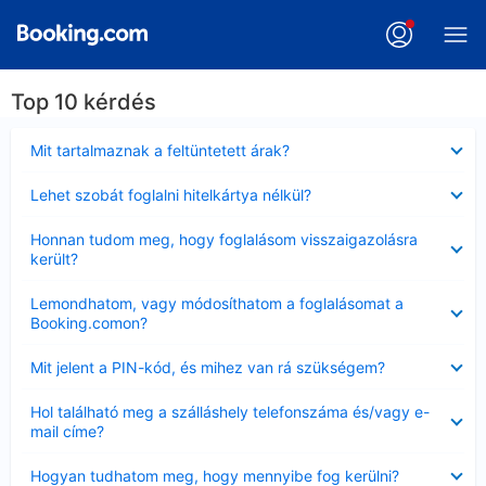
Top 10 kérdés
Bezárta
Mit tartalmaznak a feltüntetett árak?
Bezárta
Lehet szobát foglalni hitelkártya nélkül?
Bezárta
Honnan tudom meg, hogy foglalásom visszaigazolásra
került?
Bezárta
Lemondhatom, vagy módosíthatom a foglalásomat a
Booking.comon?
Bezárta
Mit jelent a PIN-kód, és mihez van rá szükségem?
Bezárta
Hol található meg a szálláshely telefonszáma és/vagy e-
mail címe?
Bezárta
Hogyan tudhatom meg, hogy mennyibe fog kerülni?