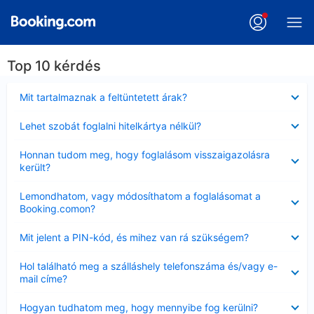
Top 10 kérdés
Bezárta
Mit tartalmaznak a feltüntetett árak?
Bezárta
Lehet szobát foglalni hitelkártya nélkül?
Bezárta
Honnan tudom meg, hogy foglalásom visszaigazolásra
került?
Bezárta
Lemondhatom, vagy módosíthatom a foglalásomat a
Booking.comon?
Bezárta
Mit jelent a PIN-kód, és mihez van rá szükségem?
Bezárta
Hol található meg a szálláshely telefonszáma és/vagy e-
mail címe?
Bezárta
Hogyan tudhatom meg, hogy mennyibe fog kerülni?