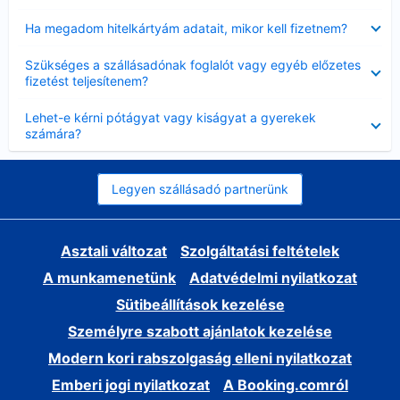
Bezárta
Ha megadom hitelkártyám adatait, mikor kell fizetnem?
Bezárta
Szükséges a szállásadónak foglalót vagy egyéb előzetes
fizetést teljesítenem?
Bezárta
Lehet-e kérni pótágyat vagy kiságyat a gyerekek
számára?
Legyen szállásadó partnerünk
Asztali változat
Szolgáltatási feltételek
A munkamenetünk
Adatvédelmi nyilatkozat
Sütibeállítások kezelése
Személyre szabott ajánlatok kezelése
Modern kori rabszolgaság elleni nyilatkozat
Emberi jogi nyilatkozat
A Booking.comról