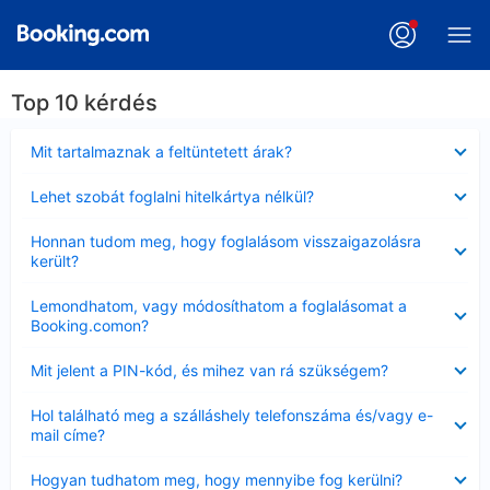
Top 10 kérdés
Bezárta
Mit tartalmaznak a feltüntetett árak?
Bezárta
Lehet szobát foglalni hitelkártya nélkül?
Bezárta
Honnan tudom meg, hogy foglalásom visszaigazolásra
került?
Bezárta
Lemondhatom, vagy módosíthatom a foglalásomat a
Booking.comon?
Bezárta
Mit jelent a PIN-kód, és mihez van rá szükségem?
Bezárta
Hol található meg a szálláshely telefonszáma és/vagy e-
mail címe?
Bezárta
Hogyan tudhatom meg, hogy mennyibe fog kerülni?