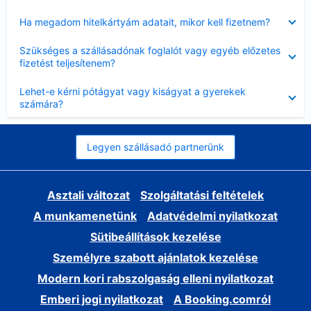
Bezárta
Ha megadom hitelkártyám adatait, mikor kell fizetnem?
Bezárta
Szükséges a szállásadónak foglalót vagy egyéb előzetes
fizetést teljesítenem?
Bezárta
Lehet-e kérni pótágyat vagy kiságyat a gyerekek
számára?
Legyen szállásadó partnerünk
Asztali változat
Szolgáltatási feltételek
A munkamenetünk
Adatvédelmi nyilatkozat
Sütibeállítások kezelése
Személyre szabott ajánlatok kezelése
Modern kori rabszolgaság elleni nyilatkozat
Emberi jogi nyilatkozat
A Booking.comról