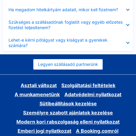
Bezárta
Ha megadom hitelkártyám adatait, mikor kell fizetnem?
Bezárta
Szükséges a szállásadónak foglalót vagy egyéb előzetes
fizetést teljesítenem?
Bezárta
Lehet-e kérni pótágyat vagy kiságyat a gyerekek
számára?
Legyen szállásadó partnerünk
Asztali változat
Szolgáltatási feltételek
A munkamenetünk
Adatvédelmi nyilatkozat
Sütibeállítások kezelése
Személyre szabott ajánlatok kezelése
Modern kori rabszolgaság elleni nyilatkozat
Emberi jogi nyilatkozat
A Booking.comról