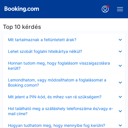
Top 10 kérdés
Bezárta
Mit tartalmaznak a feltüntetett árak?
Bezárta
Lehet szobát foglalni hitelkártya nélkül?
Bezárta
Honnan tudom meg, hogy foglalásom visszaigazolásra
került?
Bezárta
Lemondhatom, vagy módosíthatom a foglalásomat a
Booking.comon?
Bezárta
Mit jelent a PIN-kód, és mihez van rá szükségem?
Bezárta
Hol található meg a szálláshely telefonszáma és/vagy e-
mail címe?
Bezárta
Hogyan tudhatom meg, hogy mennyibe fog kerülni?