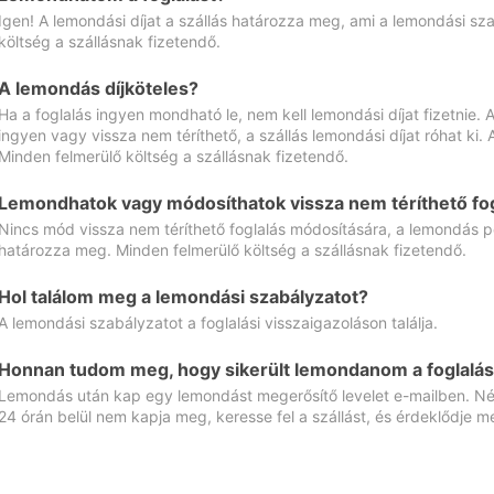
Igen! A lemondási díjat a szállás határozza meg, ami a lemondási sz
költség a szállásnak fizetendő.
A lemondás díjköteles?
Ha a foglalás ingyen mondható le, nem kell lemondási díjat fizetnie
ingyen vagy vissza nem téríthető, a szállás lemondási díjat róhat ki.
Minden felmerülő költség a szállásnak fizetendő.
Lemondhatok vagy módosíthatok vissza nem téríthető fog
Nincs mód vissza nem téríthető foglalás módosítására, a lemondás ped
határozza meg. Minden felmerülő költség a szállásnak fizetendő.
Hol találom meg a lemondási szabályzatot?
A lemondási szabályzatot a foglalási visszaigazoláson találja.
Honnan tudom meg, hogy sikerült lemondanom a foglalás
Lemondás után kap egy lemondást megerősítő levelet e-mailben. Néz
24 órán belül nem kapja meg, keresse fel a szállást, és érdeklődje