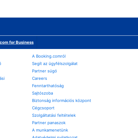
com for Business
A Booking.comról
ő
Segít az ügyfélszolgálat
Partner súgó
ási
Careers
Fenntarthatóság
Sajtószoba
Biztonság információs központ
Cégcsoport
Szolgáltatási feltételek
Partner panaszok
A munkamenetünk
Adatvédelmi nyilatkozat