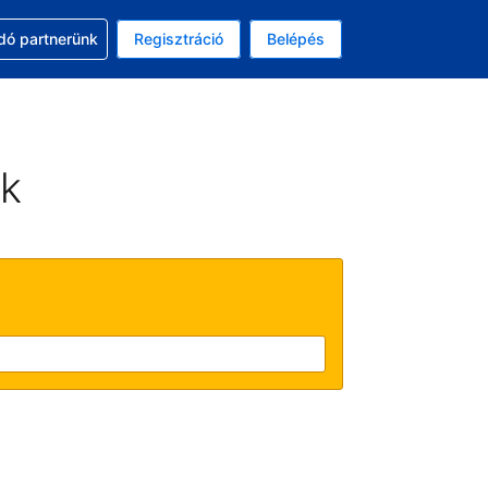
ssal
dó partnerünk
Regisztráció
Belépés
lasztott pénznem: magyar forint
kiválasztott nyelv: Magyar
ek