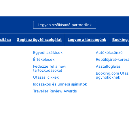
Legyen szállásadó partnerünk
sítása
Segít az ügyfélszolgálat
Legyen a társcégünk
Booking.
Egyedi szállások
Autókölcsönző
Értékelések
Repülőjárat-keres
Fedezze fel a havi
Asztalfoglalás
tartózkodásokat
Booking.com Utaz
Utazási cikkek
ügynököknek
Időszakos és ünnepi ajánlatok
Traveller Review Awards