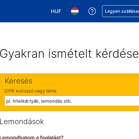
HUF
Segítség a foglalá
Legyen szállása
Válasszon pénznemet. Jelenlegi kivá
Válasszon nyelvet. Jelenleg 
Gyakran ismételt kérdés
Keresés
GYIK kulcsszó vagy téma
Lemondások
Lemondhatom a foglalást?