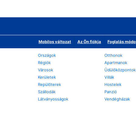
Mobilos változat
Az Ön fiókja
Foglalás módo
Országok
Otthonok
Régiók
Apartmanok
Városok
Üdülőközpontok
Kerületek
Villák
Repülőterek
Hostelek
Szállodák
Panzió
Látványosságok
Vendégházak