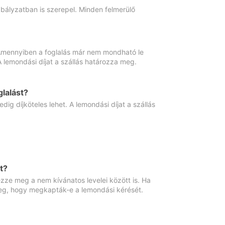
abályzatban is szerepel. Minden felmerülő
. Amennyiben a foglalás már nem mondható le
 A lemondási díjat a szállás határozza meg.
lalást?
ig díjköteles lehet. A lemondási díjat a szállás
t?
ze meg a nem kívánatos levelei között is. Ha
 meg, hogy megkapták-e a lemondási kérését.