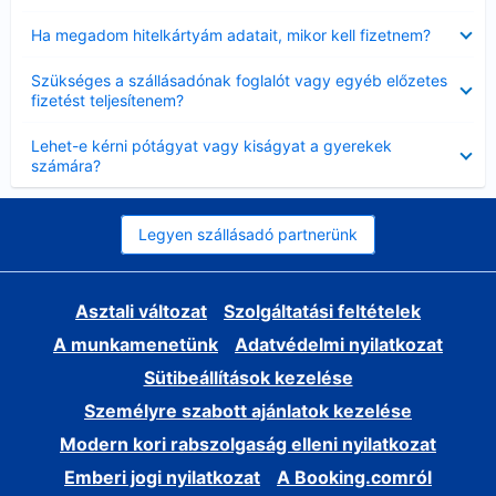
Bezárta
Ha megadom hitelkártyám adatait, mikor kell fizetnem?
Bezárta
Szükséges a szállásadónak foglalót vagy egyéb előzetes
fizetést teljesítenem?
Bezárta
Lehet-e kérni pótágyat vagy kiságyat a gyerekek
számára?
Legyen szállásadó partnerünk
Asztali változat
Szolgáltatási feltételek
A munkamenetünk
Adatvédelmi nyilatkozat
Sütibeállítások kezelése
Személyre szabott ajánlatok kezelése
Modern kori rabszolgaság elleni nyilatkozat
Emberi jogi nyilatkozat
A Booking.comról