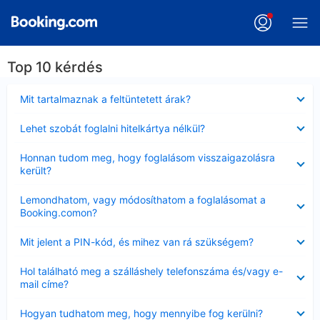
Top 10 kérdés
Bezárta
Mit tartalmaznak a feltüntetett árak?
Bezárta
Lehet szobát foglalni hitelkártya nélkül?
Bezárta
Honnan tudom meg, hogy foglalásom visszaigazolásra
került?
Bezárta
Lemondhatom, vagy módosíthatom a foglalásomat a
Booking.comon?
Bezárta
Mit jelent a PIN-kód, és mihez van rá szükségem?
Bezárta
Hol található meg a szálláshely telefonszáma és/vagy e-
mail címe?
Bezárta
Hogyan tudhatom meg, hogy mennyibe fog kerülni?