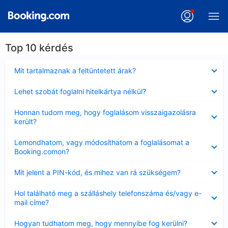
Top 10 kérdés
Bezárta
Mit tartalmaznak a feltüntetett árak?
Bezárta
Lehet szobát foglalni hitelkártya nélkül?
Bezárta
Honnan tudom meg, hogy foglalásom visszaigazolásra
került?
Bezárta
Lemondhatom, vagy módosíthatom a foglalásomat a
Booking.comon?
Bezárta
Mit jelent a PIN-kód, és mihez van rá szükségem?
Bezárta
Hol található meg a szálláshely telefonszáma és/vagy e-
mail címe?
Bezárta
Hogyan tudhatom meg, hogy mennyibe fog kerülni?