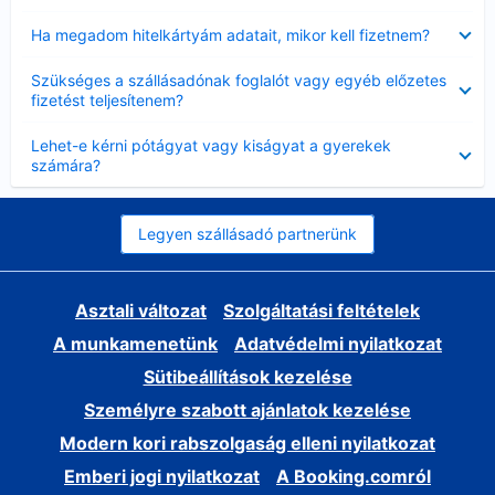
Bezárta
Ha megadom hitelkártyám adatait, mikor kell fizetnem?
Bezárta
Szükséges a szállásadónak foglalót vagy egyéb előzetes
fizetést teljesítenem?
Bezárta
Lehet-e kérni pótágyat vagy kiságyat a gyerekek
számára?
Legyen szállásadó partnerünk
Asztali változat
Szolgáltatási feltételek
A munkamenetünk
Adatvédelmi nyilatkozat
Sütibeállítások kezelése
Személyre szabott ajánlatok kezelése
Modern kori rabszolgaság elleni nyilatkozat
Emberi jogi nyilatkozat
A Booking.comról