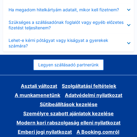
Bezárta
Ha megadom hitelkártyám adatait, mikor kell fizetnem?
Bezárta
Szükséges a szállásadónak foglalót vagy egyéb előzetes
fizetést teljesítenem?
Bezárta
Lehet-e kérni pótágyat vagy kiságyat a gyerekek
számára?
Legyen szállásadó partnerünk
Asztali változat
Szolgáltatási feltételek
A munkamenetünk
Adatvédelmi nyilatkozat
Sütibeállítások kezelése
Személyre szabott ajánlatok kezelése
Modern kori rabszolgaság elleni nyilatkozat
Emberi jogi nyilatkozat
A Booking.comról