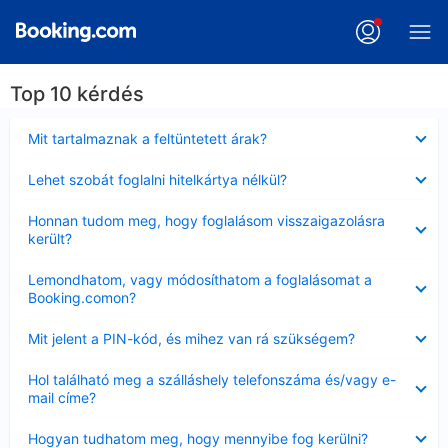
Top 10 kérdés
Bezárta
Mit tartalmaznak a feltüntetett árak?
Bezárta
Lehet szobát foglalni hitelkártya nélkül?
Bezárta
Honnan tudom meg, hogy foglalásom visszaigazolásra
került?
Bezárta
Lemondhatom, vagy módosíthatom a foglalásomat a
Booking.comon?
Bezárta
Mit jelent a PIN-kód, és mihez van rá szükségem?
Bezárta
Hol található meg a szálláshely telefonszáma és/vagy e-
mail címe?
Bezárta
Hogyan tudhatom meg, hogy mennyibe fog kerülni?