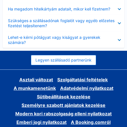
Bezárta
Ha megadom hitelkártyám adatait, mikor kell fizetnem?
Bezárta
Szükséges a szállásadónak foglalót vagy egyéb előzetes
fizetést teljesítenem?
Bezárta
Lehet-e kérni pótágyat vagy kiságyat a gyerekek
számára?
Legyen szállásadó partnerünk
Asztali változat
Szolgáltatási feltételek
A munkamenetünk
Adatvédelmi nyilatkozat
Sütibeállítások kezelése
Személyre szabott ajánlatok kezelése
Modern kori rabszolgaság elleni nyilatkozat
Emberi jogi nyilatkozat
A Booking.comról