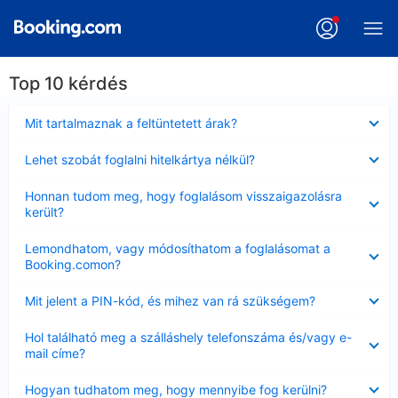
Top 10 kérdés
Bezárta
Mit tartalmaznak a feltüntetett árak?
Bezárta
Lehet szobát foglalni hitelkártya nélkül?
Bezárta
Honnan tudom meg, hogy foglalásom visszaigazolásra
került?
Bezárta
Lemondhatom, vagy módosíthatom a foglalásomat a
Booking.comon?
Bezárta
Mit jelent a PIN-kód, és mihez van rá szükségem?
Bezárta
Hol található meg a szálláshely telefonszáma és/vagy e-
mail címe?
Bezárta
Hogyan tudhatom meg, hogy mennyibe fog kerülni?