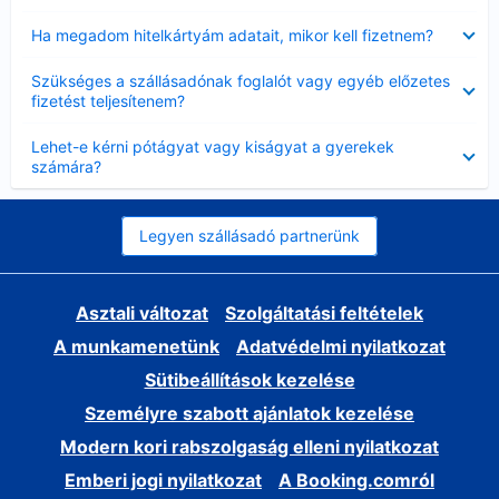
Bezárta
Ha megadom hitelkártyám adatait, mikor kell fizetnem?
Bezárta
Szükséges a szállásadónak foglalót vagy egyéb előzetes
fizetést teljesítenem?
Bezárta
Lehet-e kérni pótágyat vagy kiságyat a gyerekek
számára?
Legyen szállásadó partnerünk
Asztali változat
Szolgáltatási feltételek
A munkamenetünk
Adatvédelmi nyilatkozat
Sütibeállítások kezelése
Személyre szabott ajánlatok kezelése
Modern kori rabszolgaság elleni nyilatkozat
Emberi jogi nyilatkozat
A Booking.comról