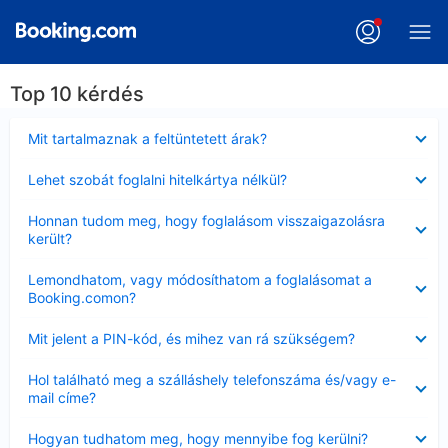
Top 10 kérdés
Bezárta
Mit tartalmaznak a feltüntetett árak?
Bezárta
Lehet szobát foglalni hitelkártya nélkül?
Bezárta
Honnan tudom meg, hogy foglalásom visszaigazolásra
került?
Bezárta
Lemondhatom, vagy módosíthatom a foglalásomat a
Booking.comon?
Bezárta
Mit jelent a PIN-kód, és mihez van rá szükségem?
Bezárta
Hol található meg a szálláshely telefonszáma és/vagy e-
mail címe?
Bezárta
Hogyan tudhatom meg, hogy mennyibe fog kerülni?