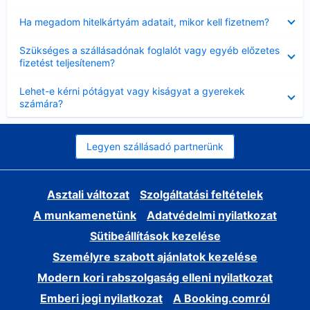
Bezárta
Ha megadom hitelkártyám adatait, mikor kell fizetnem?
Bezárta
Szükséges a szállásadónak foglalót vagy egyéb előzetes
fizetést teljesítenem?
Bezárta
Lehet-e kérni pótágyat vagy kiságyat a gyerekek
számára?
Legyen szállásadó partnerünk
Asztali változat
Szolgáltatási feltételek
A munkamenetünk
Adatvédelmi nyilatkozat
Sütibeállítások kezelése
Személyre szabott ajánlatok kezelése
Modern kori rabszolgaság elleni nyilatkozat
Emberi jogi nyilatkozat
A Booking.comról