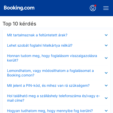
Top 10 kérdés
Bezárta
Mit tartalmaznak a feltüntetett árak?
Bezárta
Lehet szobát foglalni hitelkártya nélkül?
Bezárta
Honnan tudom meg, hogy foglalásom visszaigazolásra
került?
Bezárta
Lemondhatom, vagy módosíthatom a foglalásomat a
Booking.comon?
Bezárta
Mit jelent a PIN-kód, és mihez van rá szükségem?
Bezárta
Hol található meg a szálláshely telefonszáma és/vagy e-
mail címe?
Bezárta
Hogyan tudhatom meg, hogy mennyibe fog kerülni?