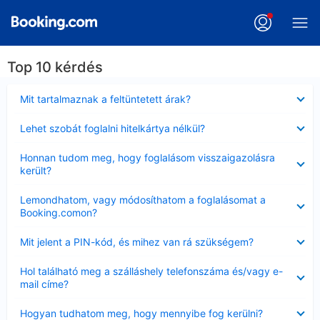
Top 10 kérdés
Bezárta
Mit tartalmaznak a feltüntetett árak?
Bezárta
Lehet szobát foglalni hitelkártya nélkül?
Bezárta
Honnan tudom meg, hogy foglalásom visszaigazolásra
került?
Bezárta
Lemondhatom, vagy módosíthatom a foglalásomat a
Booking.comon?
Bezárta
Mit jelent a PIN-kód, és mihez van rá szükségem?
Bezárta
Hol található meg a szálláshely telefonszáma és/vagy e-
mail címe?
Bezárta
Hogyan tudhatom meg, hogy mennyibe fog kerülni?