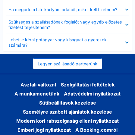
Bezárta
Ha megadom hitelkártyám adatait, mikor kell fizetnem?
Bezárta
Szükséges a szállásadónak foglalót vagy egyéb előzetes
fizetést teljesítenem?
Bezárta
Lehet-e kérni pótágyat vagy kiságyat a gyerekek
számára?
Legyen szállásadó partnerünk
Asztali változat
Szolgáltatási feltételek
A munkamenetünk
Adatvédelmi nyilatkozat
Sütibeállítások kezelése
Személyre szabott ajánlatok kezelése
Modern kori rabszolgaság elleni nyilatkozat
Emberi jogi nyilatkozat
A Booking.comról