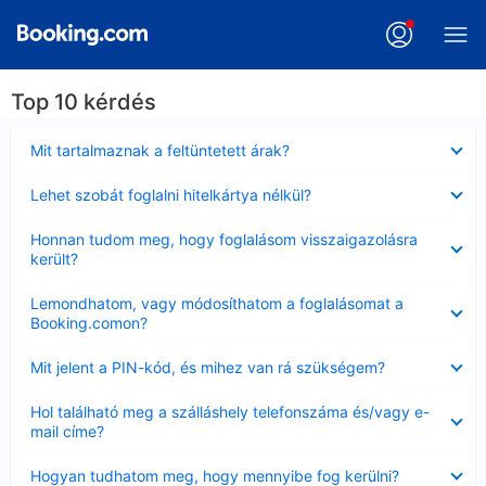
Top 10 kérdés
Bezárta
Mit tartalmaznak a feltüntetett árak?
Bezárta
Lehet szobát foglalni hitelkártya nélkül?
Bezárta
Honnan tudom meg, hogy foglalásom visszaigazolásra
került?
Bezárta
Lemondhatom, vagy módosíthatom a foglalásomat a
Booking.comon?
Bezárta
Mit jelent a PIN-kód, és mihez van rá szükségem?
Bezárta
Hol található meg a szálláshely telefonszáma és/vagy e-
mail címe?
Bezárta
Hogyan tudhatom meg, hogy mennyibe fog kerülni?