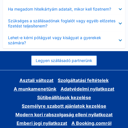
Bezárta
Ha megadom hitelkártyám adatait, mikor kell fizetnem?
Bezárta
Szükséges a szállásadónak foglalót vagy egyéb előzetes
fizetést teljesítenem?
Bezárta
Lehet-e kérni pótágyat vagy kiságyat a gyerekek
számára?
Legyen szállásadó partnerünk
Asztali változat
Szolgáltatási feltételek
A munkamenetünk
Adatvédelmi nyilatkozat
Sütibeállítások kezelése
Személyre szabott ajánlatok kezelése
Modern kori rabszolgaság elleni nyilatkozat
Emberi jogi nyilatkozat
A Booking.comról