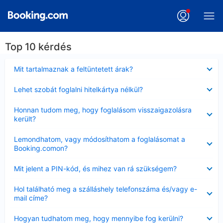
Top 10 kérdés
Bezárta
Mit tartalmaznak a feltüntetett árak?
Bezárta
Lehet szobát foglalni hitelkártya nélkül?
Bezárta
Honnan tudom meg, hogy foglalásom visszaigazolásra
került?
Bezárta
Lemondhatom, vagy módosíthatom a foglalásomat a
Booking.comon?
Bezárta
Mit jelent a PIN-kód, és mihez van rá szükségem?
Bezárta
Hol található meg a szálláshely telefonszáma és/vagy e-
mail címe?
Bezárta
Hogyan tudhatom meg, hogy mennyibe fog kerülni?