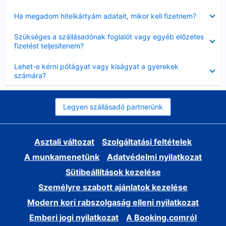
Bezárta
Ha megadom hitelkártyám adatait, mikor kell fizetnem?
Bezárta
Szükséges a szállásadónak foglalót vagy egyéb előzetes
fizetést teljesítenem?
Bezárta
Lehet-e kérni pótágyat vagy kiságyat a gyerekek
számára?
Legyen szállásadó partnerünk
Asztali változat
Szolgáltatási feltételek
A munkamenetünk
Adatvédelmi nyilatkozat
Sütibeállítások kezelése
Személyre szabott ajánlatok kezelése
Modern kori rabszolgaság elleni nyilatkozat
Emberi jogi nyilatkozat
A Booking.comról