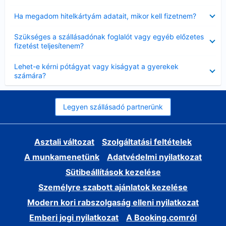
Bezárta
Ha megadom hitelkártyám adatait, mikor kell fizetnem?
Bezárta
Szükséges a szállásadónak foglalót vagy egyéb előzetes
fizetést teljesítenem?
Bezárta
Lehet-e kérni pótágyat vagy kiságyat a gyerekek
számára?
Legyen szállásadó partnerünk
Asztali változat
Szolgáltatási feltételek
A munkamenetünk
Adatvédelmi nyilatkozat
Sütibeállítások kezelése
Személyre szabott ajánlatok kezelése
Modern kori rabszolgaság elleni nyilatkozat
Emberi jogi nyilatkozat
A Booking.comról