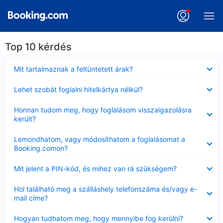
Top 10 kérdés
Bezárta
Mit tartalmaznak a feltüntetett árak?
Bezárta
Lehet szobát foglalni hitelkártya nélkül?
Bezárta
Honnan tudom meg, hogy foglalásom visszaigazolásra
került?
Bezárta
Lemondhatom, vagy módosíthatom a foglalásomat a
Booking.comon?
Bezárta
Mit jelent a PIN-kód, és mihez van rá szükségem?
Bezárta
Hol található meg a szálláshely telefonszáma és/vagy e-
mail címe?
Bezárta
Hogyan tudhatom meg, hogy mennyibe fog kerülni?