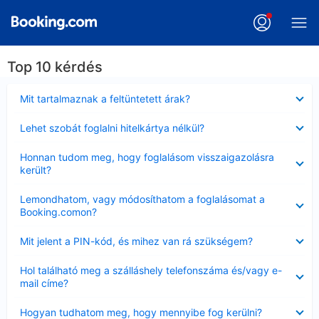
Top 10 kérdés
Bezárta
Mit tartalmaznak a feltüntetett árak?
Bezárta
Lehet szobát foglalni hitelkártya nélkül?
Bezárta
Honnan tudom meg, hogy foglalásom visszaigazolásra
került?
Bezárta
Lemondhatom, vagy módosíthatom a foglalásomat a
Booking.comon?
Bezárta
Mit jelent a PIN-kód, és mihez van rá szükségem?
Bezárta
Hol található meg a szálláshely telefonszáma és/vagy e-
mail címe?
Bezárta
Hogyan tudhatom meg, hogy mennyibe fog kerülni?