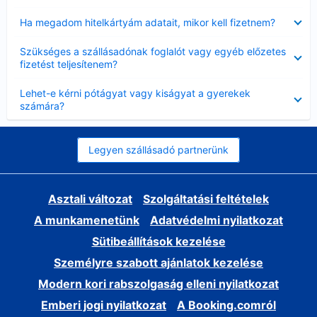
Bezárta
Ha megadom hitelkártyám adatait, mikor kell fizetnem?
Bezárta
Szükséges a szállásadónak foglalót vagy egyéb előzetes
fizetést teljesítenem?
Bezárta
Lehet-e kérni pótágyat vagy kiságyat a gyerekek
számára?
Legyen szállásadó partnerünk
Asztali változat
Szolgáltatási feltételek
A munkamenetünk
Adatvédelmi nyilatkozat
Sütibeállítások kezelése
Személyre szabott ajánlatok kezelése
Modern kori rabszolgaság elleni nyilatkozat
Emberi jogi nyilatkozat
A Booking.comról