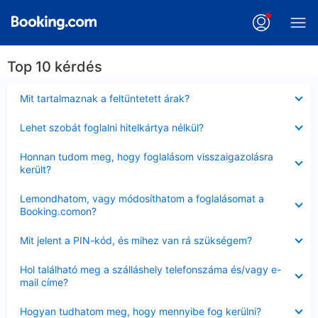
Top 10 kérdés
Bezárta
Mit tartalmaznak a feltüntetett árak?
Bezárta
Lehet szobát foglalni hitelkártya nélkül?
Bezárta
Honnan tudom meg, hogy foglalásom visszaigazolásra
került?
Bezárta
Lemondhatom, vagy módosíthatom a foglalásomat a
Booking.comon?
Bezárta
Mit jelent a PIN-kód, és mihez van rá szükségem?
Bezárta
Hol található meg a szálláshely telefonszáma és/vagy e-
mail címe?
Bezárta
Hogyan tudhatom meg, hogy mennyibe fog kerülni?