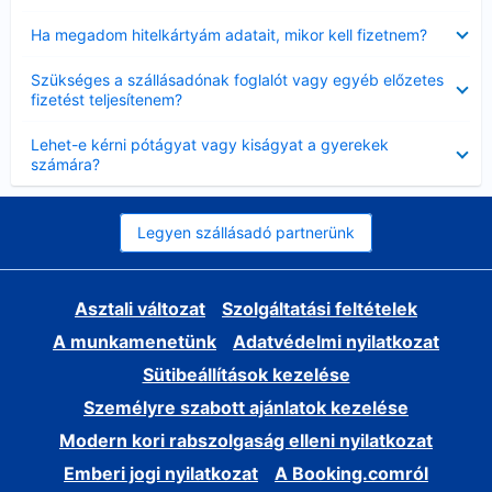
Bezárta
Ha megadom hitelkártyám adatait, mikor kell fizetnem?
Bezárta
Szükséges a szállásadónak foglalót vagy egyéb előzetes
fizetést teljesítenem?
Bezárta
Lehet-e kérni pótágyat vagy kiságyat a gyerekek
számára?
Legyen szállásadó partnerünk
Asztali változat
Szolgáltatási feltételek
A munkamenetünk
Adatvédelmi nyilatkozat
Sütibeállítások kezelése
Személyre szabott ajánlatok kezelése
Modern kori rabszolgaság elleni nyilatkozat
Emberi jogi nyilatkozat
A Booking.comról