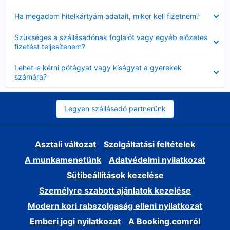
Bezárta
Ha megadom hitelkártyám adatait, mikor kell fizetnem?
Bezárta
Szükséges a szállásadónak foglalót vagy egyéb előzetes
fizetést teljesítenem?
Bezárta
Lehet-e kérni pótágyat vagy kiságyat a gyerekek
számára?
Legyen szállásadó partnerünk
Asztali változat
Szolgáltatási feltételek
A munkamenetünk
Adatvédelmi nyilatkozat
Sütibeállítások kezelése
Személyre szabott ajánlatok kezelése
Modern kori rabszolgaság elleni nyilatkozat
Emberi jogi nyilatkozat
A Booking.comról