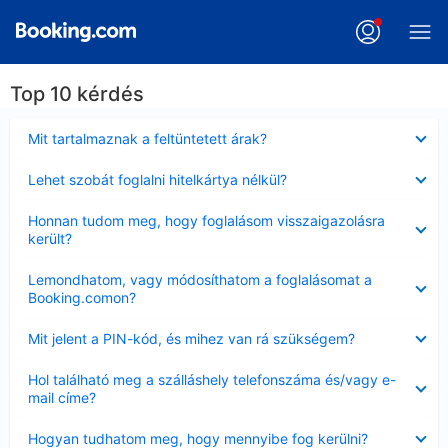
Top 10 kérdés
Bezárta
Mit tartalmaznak a feltüntetett árak?
Bezárta
Lehet szobát foglalni hitelkártya nélkül?
Bezárta
Honnan tudom meg, hogy foglalásom visszaigazolásra
került?
Bezárta
Lemondhatom, vagy módosíthatom a foglalásomat a
Booking.comon?
Bezárta
Mit jelent a PIN-kód, és mihez van rá szükségem?
Bezárta
Hol található meg a szálláshely telefonszáma és/vagy e-
mail címe?
Bezárta
Hogyan tudhatom meg, hogy mennyibe fog kerülni?