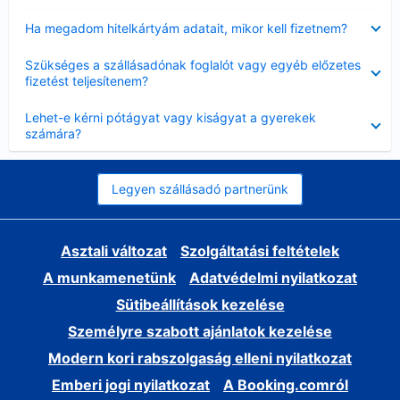
Bezárta
Ha megadom hitelkártyám adatait, mikor kell fizetnem?
Bezárta
Szükséges a szállásadónak foglalót vagy egyéb előzetes
fizetést teljesítenem?
Bezárta
Lehet-e kérni pótágyat vagy kiságyat a gyerekek
számára?
Legyen szállásadó partnerünk
Asztali változat
Szolgáltatási feltételek
A munkamenetünk
Adatvédelmi nyilatkozat
Sütibeállítások kezelése
Személyre szabott ajánlatok kezelése
Modern kori rabszolgaság elleni nyilatkozat
Emberi jogi nyilatkozat
A Booking.comról