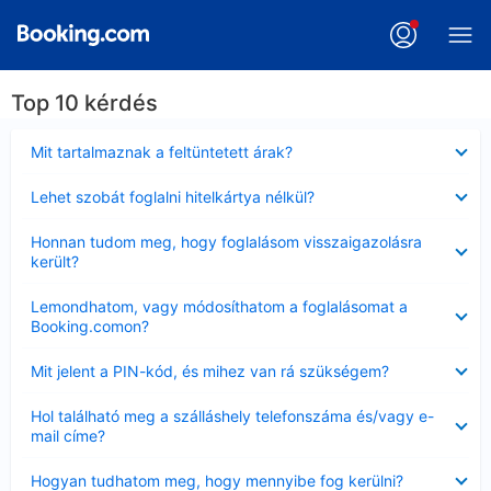
Top 10 kérdés
Bezárta
Mit tartalmaznak a feltüntetett árak?
Bezárta
Lehet szobát foglalni hitelkártya nélkül?
Bezárta
Honnan tudom meg, hogy foglalásom visszaigazolásra
került?
Bezárta
Lemondhatom, vagy módosíthatom a foglalásomat a
Booking.comon?
Bezárta
Mit jelent a PIN-kód, és mihez van rá szükségem?
Bezárta
Hol található meg a szálláshely telefonszáma és/vagy e-
mail címe?
Bezárta
Hogyan tudhatom meg, hogy mennyibe fog kerülni?