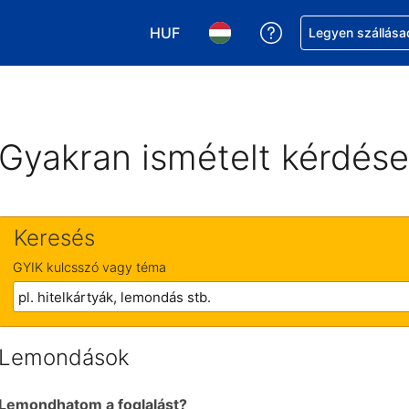
HUF
Segítség a foglalá
Legyen szállása
Válasszon pénznemet. Jelenlegi kivá
Válasszon nyelvet. Jelenleg 
Gyakran ismételt kérdés
Keresés
GYIK kulcsszó vagy téma
Lemondások
Lemondhatom a foglalást?