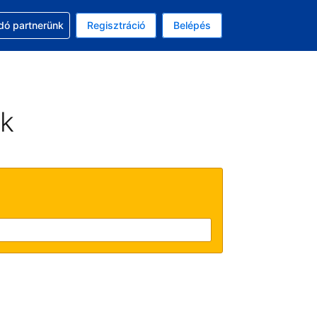
ssal
dó partnerünk
Regisztráció
Belépés
lasztott pénznem: magyar forint
kiválasztott nyelv: Magyar
ek