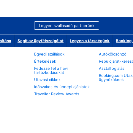
Legyen szállásadó partnerünk
sítása
Segít az ügyfélszolgálat
Legyen a társcégünk
Booking.
Egyedi szállások
Autókölcsönző
Értékelések
Repülőjárat-keres
Fedezze fel a havi
Asztalfoglalás
tartózkodásokat
Booking.com Utaz
Utazási cikkek
ügynököknek
Időszakos és ünnepi ajánlatok
Traveller Review Awards