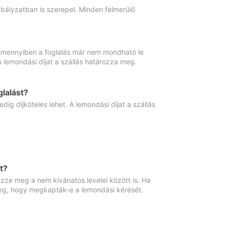
abályzatban is szerepel. Minden felmerülő
. Amennyiben a foglalás már nem mondható le
 A lemondási díjat a szállás határozza meg.
lalást?
ig díjköteles lehet. A lemondási díjat a szállás
t?
ze meg a nem kívánatos levelei között is. Ha
 meg, hogy megkapták-e a lemondási kérését.