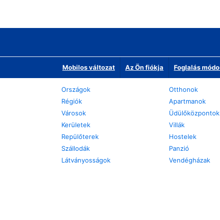
Mobilos változat
Az Ön fiókja
Foglalás módo
Országok
Otthonok
Régiók
Apartmanok
Városok
Üdülőközpontok
Kerületek
Villák
Repülőterek
Hostelek
Szállodák
Panzió
Látványosságok
Vendégházak