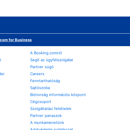
com for Business
A Booking.comról
ő
Segít az ügyfélszolgálat
Partner súgó
ási
Careers
Fenntarthatóság
Sajtószoba
Biztonság információs központ
Cégcsoport
Szolgáltatási feltételek
Partner panaszok
A munkamenetünk
Adatvédelmi nyilatkozat