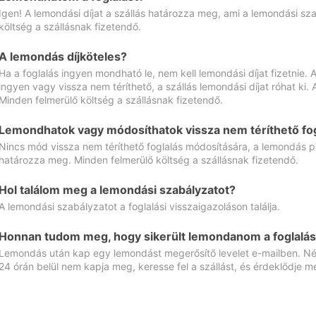
Igen! A lemondási díjat a szállás határozza meg, ami a lemondási sz
költség a szállásnak fizetendő.
A lemondás díjköteles?
Ha a foglalás ingyen mondható le, nem kell lemondási díjat fizetnie
ingyen vagy vissza nem téríthető, a szállás lemondási díjat róhat ki.
Minden felmerülő költség a szállásnak fizetendő.
Lemondhatok vagy módosíthatok vissza nem téríthető fog
Nincs mód vissza nem téríthető foglalás módosítására, a lemondás ped
határozza meg. Minden felmerülő költség a szállásnak fizetendő.
Hol találom meg a lemondási szabályzatot?
A lemondási szabályzatot a foglalási visszaigazoláson találja.
Honnan tudom meg, hogy sikerült lemondanom a foglalás
Lemondás után kap egy lemondást megerősítő levelet e-mailben. Néz
24 órán belül nem kapja meg, keresse fel a szállást, és érdeklődje