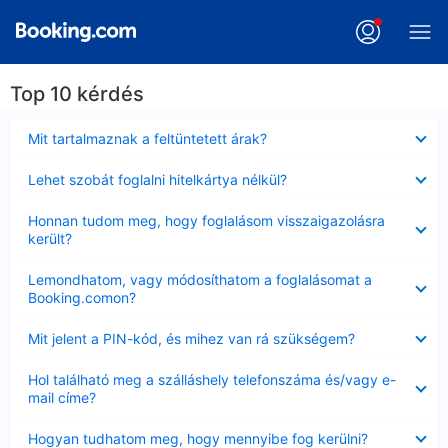
Top 10 kérdés
Bezárta
Mit tartalmaznak a feltüntetett árak?
Bezárta
Lehet szobát foglalni hitelkártya nélkül?
Bezárta
Honnan tudom meg, hogy foglalásom visszaigazolásra
került?
Bezárta
Lemondhatom, vagy módosíthatom a foglalásomat a
Booking.comon?
Bezárta
Mit jelent a PIN-kód, és mihez van rá szükségem?
Bezárta
Hol található meg a szálláshely telefonszáma és/vagy e-
mail címe?
Bezárta
Hogyan tudhatom meg, hogy mennyibe fog kerülni?