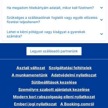
Bezárta
Ha megadom hitelkártyám adatait, mikor kell fizetnem?
Bezárta
Szükséges a szállásadónak foglalót vagy egyéb előzetes
fizetést teljesítenem?
Bezárta
Lehet-e kérni pótágyat vagy kiságyat a gyerekek
számára?
Legyen szállásadó partnerünk
Asztali változat
Szolgáltatási feltételek
A munkamenetünk
Adatvédelmi nyilatkozat
Sütibeállítások kezelése
Személyre szabott ajánlatok kezelése
Modern kori rabszolgaság elleni nyilatkozat
Emberi jogi nyilatkozat
A Booking.comról