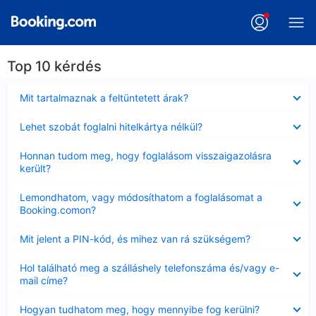
Top 10 kérdés
Bezárta
Mit tartalmaznak a feltüntetett árak?
Bezárta
Lehet szobát foglalni hitelkártya nélkül?
Bezárta
Honnan tudom meg, hogy foglalásom visszaigazolásra
került?
Bezárta
Lemondhatom, vagy módosíthatom a foglalásomat a
Booking.comon?
Bezárta
Mit jelent a PIN-kód, és mihez van rá szükségem?
Bezárta
Hol található meg a szálláshely telefonszáma és/vagy e-
mail címe?
Bezárta
Hogyan tudhatom meg, hogy mennyibe fog kerülni?