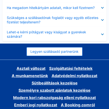
Bezárta
Ha megadom hitelkártyám adatait, mikor kell fizetnem?
Bezárta
Szükséges a szállásadónak foglalót vagy egyéb előzetes
fizetést teljesítenem?
Bezárta
Lehet-e kérni pótágyat vagy kiságyat a gyerekek
számára?
Legyen szállásadó partnerünk
Asztali változat
Szolgáltatási feltételek
A munkamenetünk
Adatvédelmi nyilatkozat
Sütibeállítások kezelése
Személyre szabott ajánlatok kezelése
Modern kori rabszolgaság elleni nyilatkozat
Emberi jogi nyilatkozat
A Booking.comról