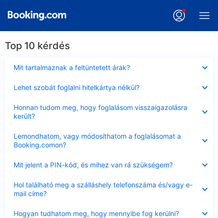
Top 10 kérdés
Bezárta
Mit tartalmaznak a feltüntetett árak?
Bezárta
Lehet szobát foglalni hitelkártya nélkül?
Bezárta
Honnan tudom meg, hogy foglalásom visszaigazolásra
került?
Bezárta
Lemondhatom, vagy módosíthatom a foglalásomat a
Booking.comon?
Bezárta
Mit jelent a PIN-kód, és mihez van rá szükségem?
Bezárta
Hol található meg a szálláshely telefonszáma és/vagy e-
mail címe?
Bezárta
Hogyan tudhatom meg, hogy mennyibe fog kerülni?