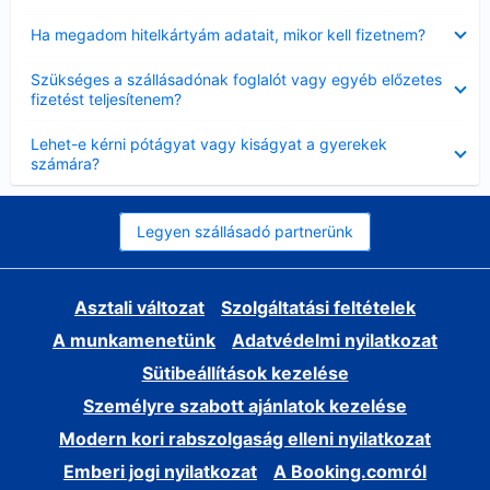
Bezárta
Ha megadom hitelkártyám adatait, mikor kell fizetnem?
Bezárta
Szükséges a szállásadónak foglalót vagy egyéb előzetes
fizetést teljesítenem?
Bezárta
Lehet-e kérni pótágyat vagy kiságyat a gyerekek
számára?
Legyen szállásadó partnerünk
Asztali változat
Szolgáltatási feltételek
A munkamenetünk
Adatvédelmi nyilatkozat
Sütibeállítások kezelése
Személyre szabott ajánlatok kezelése
Modern kori rabszolgaság elleni nyilatkozat
Emberi jogi nyilatkozat
A Booking.comról